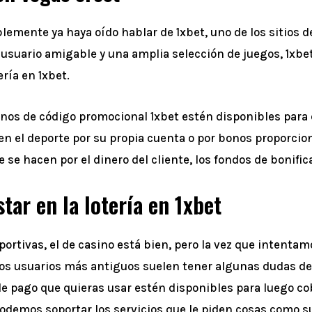
ablemente ya haya oído hablar de 1xbet, uno de los sitios
 usuario amigable y una amplia selección de juegos, 1xbe
ría en 1xbet.
onos de código promocional 1xbet estén disponibles para e
en el deporte por su propia cuenta o por bonos proporcio
 se hacen por el dinero del cliente, los fondos de bonifi
tar en la lotería en 1xbet
rtivas, el de casino está bien, pero la vez que intentamo
, los usuarios más antiguos suelen tener algunas dudas 
de pago que quieras usar estén disponibles para luego co
podemos soportar los servicios que le piden cosas como s