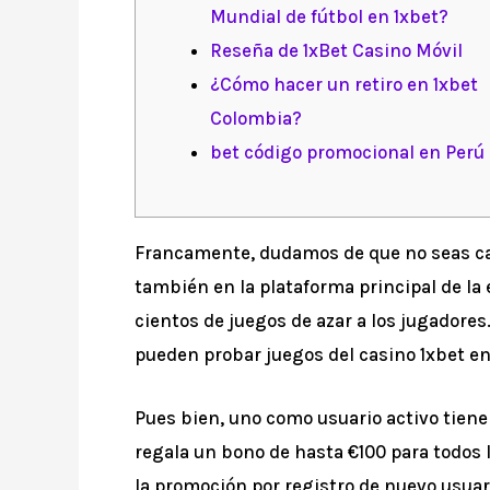
Mundial de fútbol en 1xbet?
Reseña de 1xBet Casino Móvil
¿Cómo hacer un retiro en 1xbet
Colombia?
bet código promocional en Perú
Francamente, dudamos de que no seas capa
también en la plataforma principal de la
cientos de juegos de azar a los jugadores
pueden probar juegos del casino 1xbet en 
Pues bien, uno como usuario activo tiene
regala un bono de hasta €100 para todos 
la promoción por registro de nuevo usuari