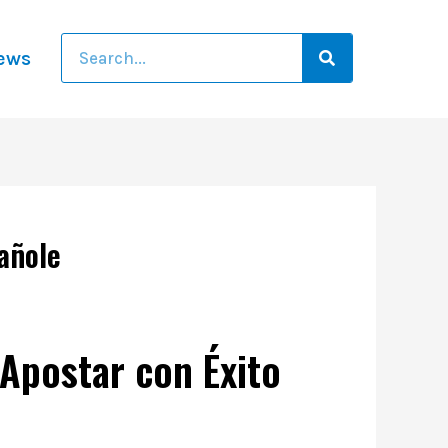
News
añole
Apostar con Éxito