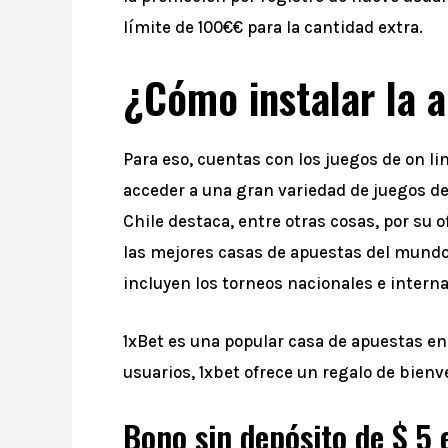
límite de 100€€ para la cantidad extra.
¿Cómo instalar la 
Para eso, cuentas con los juegos de on lin
acceder a una gran variedad de juegos de
Chile destaca, entre otras cosas, por su o
las mejores casas de apuestas del mundo,
incluyen los torneos nacionales e inter
1xBet es una popular casa de apuestas en
usuarios, 1xbet ofrece un regalo de bien
Bono sin depósito de $ 5 