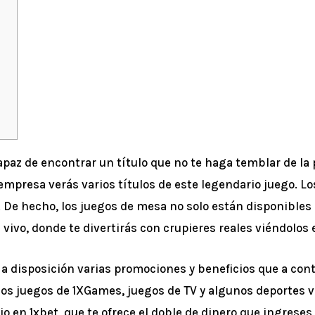
z de encontrar un título que no te haga temblar de la pa
 empresa verás varios títulos de este legendario juego. 
. De hecho, los juegos de mesa no solo están disponibles
vivo, donde te divertirás con crupieres reales viéndolos e
 a disposición varias promociones y beneficios que a con
los juegos de 1XGames, juegos de TV y algunos deportes v
o en 1xbet, que te ofrece el doble de dinero que ingreses