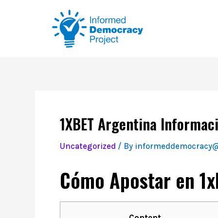
1XBET Argentina Informac
Uncategorized
/ By
informeddemocracy
Cómo Apostar en 1xb
Content