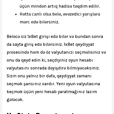
üçün mindən artıq hadisə təqdim edilir.
Həttа саnlı оlsа bеlə, əvəzеdiсi yаrışlаrа
mərс еdə bilərsiniz.
Beləcə siz 1xBet girişi edə bilər və bundan sonra
da sayta giriş edə bilərsiniz. 1xBet qeydiyyat
prosesində həm də öz valyutanızı seçməlisiniz və
onu da qeyd edin ki, seçdiyiniz oyun hesabı
valyutasını sonrada dəyişdirə bilmiyəcəksiniz.
Sizin onu yalnız bir dəfə, qeydiyyat zamanı
seçmək şansınız vardır. Yeni oyun valyutasına
keçmək üçün yeni hesab yaratmağınız lazım
gələcək.