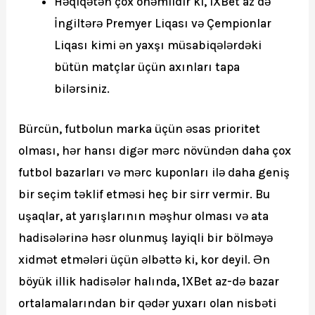
Həqiqətən çox önəmlidir ki, 1XBet az də
İngiltərə Premyer Liqası və Çempionlar
Liqası kimi ən yaxşı müsabiqələrdəki
bütün matçlar üçün axınları tapa
bilərsiniz.
Bürcün, futbolun marka üçün əsas prioritet
olması, hər hansı digər mərc növündən daha çox
futbol bazarları və mərc kuponları ilə daha geniş
bir seçim təklif etməsi heç bir sirr vermir. Bu
uşaqlar, at yarışlarının məşhur olması və ata
hadisələrinə həsr olunmuş layiqli bir bölməyə
xidmət etmələri üçün əlbəttə ki, kor deyil. Ən
böyük illik hadisələr halında, 1XBet az-də bazar
ortalamalarından bir qədər yuxarı olan nisbəti