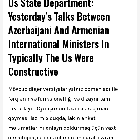
Us State Department:
Yesterday’s Talks Between
Azerbaijani And Armenian
International Ministers In
Typically The Us Were
Constructive
Mövcud digər versiyalar yalnız domen adı ilə
fərqlənir və funksionallığı və dizaynı tam
təkrarlayır. Oyunçunun təcili olaraq mərc
qoyması lazım olduqda, lakin anket
məlumatlarını onlayn doldurmaq üçün vaxt
olmadıqda, istifadə olunan ən sürətli və ən