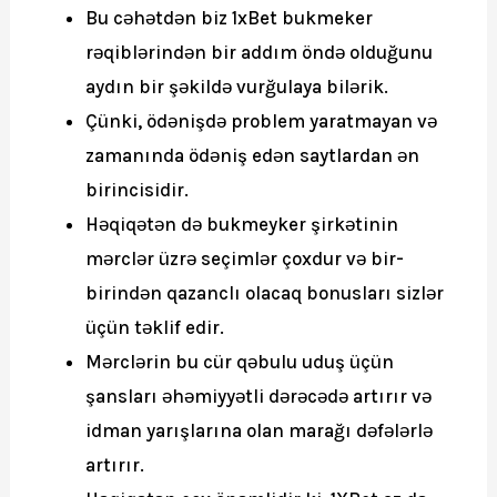
Bu cəhətdən biz 1xBet bukmeker
rəqiblərindən bir addım öndə olduğunu
aydın bir şəkildə vurğulaya bilərik.
Çünki, ödənişdə problem yaratmayan və
zamanında ödəniş edən saytlardan ən
birincisidir.
Həqiqətən də bukmeyker şirkətinin
mərclər üzrə seçimlər çoxdur və bir-
birindən qazanclı olacaq bonusları sizlər
üçün təklif edir.
Mərclərin bu cür qəbulu uduş üçün
şansları əhəmiyyətli dərəcədə artırır və
idman yarışlarına olan marağı dəfələrlə
artırır.