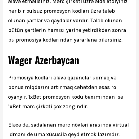
əlavə etməlisiniz. Mərc şirkəti üzrə əldə etdiyiniz
hər bir pulsuz promosyon kodları üzrə tələb
olunan şərtlər və qaydalar vardır. Tələb olunan
bütün şərtlərin hamısı yerinə yetirdikdən sonra
bu promosiya kodlarından yararlana bilərsiniz.
Wager Azerbaycan
Promosiya kodları əlavə qazanclar udmaq və
bonus miqdarını artırmaq cəhətdən əsas rol
oyanyır. 1xBet promosyon kodu baxımından isə
1xBet mərc şirkəti çox zəngindir.
Eləcə də, sadalanan mərc növləri arasında virtual
idmanı de uma xüsusilə qeyd etmək lazımdır.