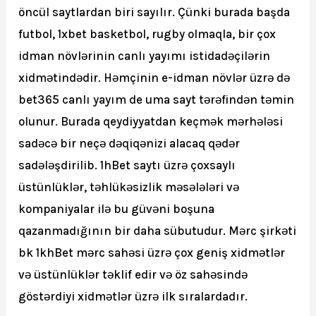
öncül saytlardan biri sayılır. Çünki burada başda
futbol, 1xbet basketbol, rugby olmaqla, bir çox
idman növlərinin canlı yayımı istidadəçilərin
xidmətindədir. Həmçinin e-idman növlər üzrə də
bet365 canlı yayım de uma sayt tərəfindən təmin
olunur. Burada qeydiyyatdan keçmək mərhələsi
sadəcə bir neçə dəqiqənizi alacaq qədər
sadələşdirilib. 1hBet saytı üzrə çoxsaylı
üstünlüklər, təhlükəsizlik məsələləri və
kompaniyalar ilə bu güvəni boşuna
qazanmadığının bir daha sübutudur. Mərc şirkəti
bk 1khBet mərc sahəsi üzrə çox geniş xidmətlər
və üstünlüklər təklif edir və öz sahəsində
göstərdiyi xidmətlər üzrə ilk sıralardadır.