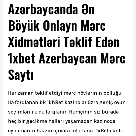
Azərbaycanda Ən
Böyük Onlayn Mərc
Xidmətləri Təklif Edən
1xbet Azerbaycan Mərc
Saytı
Hər zaman təklif etdiyi mərc növlərinin bolluğu
ilə fərqlənən bk 1khBet kazinolar üzrə geniş oyun
seçimləri ilə də fərqlənir. Həmçinin siz burada
heç bir gecikmə halları yaşamadan kazinoda
oynamanın həzzini çıxara bilərsiniz. 1xBet canlı