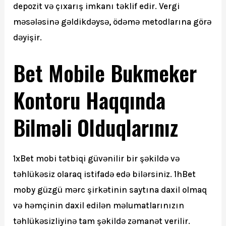
depozit və çıxarış imkanı təklif edir. Vergi
məsələsinə gəldikdəysə, ödəmə metodlarına görə
dəyişir.
Bet Mobile Bukmeker
Kontoru Haqqında
Bilməli Olduqlarınız
1xBet mobi tətbiqi güvənilir bir şəkildə və
təhlükəsiz olaraq istifadə edə bilərsiniz. 1hBet
moby güzgü mərc şirkətinin saytına daxil olmaq
və həmçinin daxil edilən məlumatlarınızın
təhlükəsizliyinə tam şəkildə zəmanət verilir.