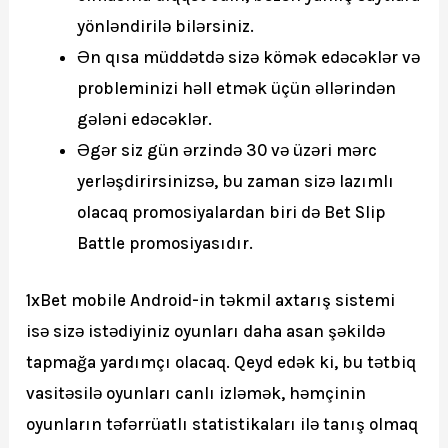
yönləndirilə bilərsiniz.
Ən qısa müddətdə sizə kömək edəcəklər və
probleminizi həll etmək üçün əllərindən
gələni edəcəklər.
Əgər siz gün ərzində 30 və üzəri mərc
yerləşdirirsinizsə, bu zaman sizə lazımlı
olacaq promosiyalardan biri də Bet Slip
Battle promosiyasıdır.
1xBet mobile Android-in təkmil axtarış sistemi
isə sizə istədiyiniz oyunları daha asan şəkildə
tapmağa yardımçı olacaq. Qeyd edək ki, bu tətbiq
vasitəsilə oyunları canlı izləmək, həmçinin
oyunların təfərrüatlı statistikaları ilə tanış olmaq