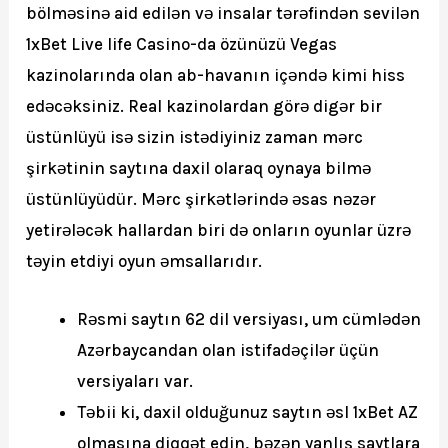
bölməsinə aid edilən və insalar tərəfindən sevilən
1xBet Live life Casino-da özünüzü Vegas
kazinolarında olan ab-havanın içəndə kimi hiss
edəcəksiniz. Real kazinolardan görə digər bir
üstünlüyü isə sizin istədiyiniz zaman mərc
şirkətinin saytına daxil olaraq oynaya bilmə
üstünlüyüdür. Mərc şirkətlərində əsas nəzər
yetirələcək hallardan biri də onların oyunlar üzrə
təyin etdiyi oyun əmsallarıdır.
Rəsmi saytın 62 dil versiyası, um cümlədən
Azərbaycandan olan istifadəçilər üçün
versiyaları var.
Təbii ki, daxil olduğunuz saytın əsl 1xBet AZ
olmasına diqqət edin, bəzən yanlış saytlara