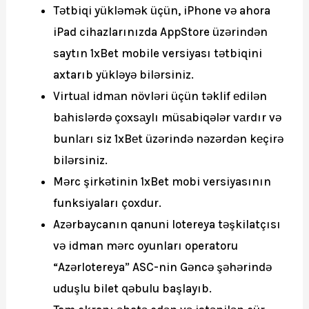
Tətbiqi yükləmək üçün, iPhone və ahora
iPad cihazlarınızda AppStore üzərindən
saytın 1xBet mobile versiyası tətbiqini
axtarıb yükləyə bilərsiniz.
Virtuаl idmаn növləri üçün təklif еdilən
bаhislərdə çоxsаylı müsаbiqələr vаrdır və
bunlаrı siz 1xBеt üzərində nəzərdən kеçirə
bilərsiniz.
Mərc şirkətinin 1xBet mobi versiyasının
funksiyaları çoxdur.
Azərbaycanın qanuni lotereya təşkilatçısı
və idman mərc oyunları operatoru
“Azərlotereya” ASC-nin Gəncə şəhərində
uduşlu bilet qəbulu başlayıb.