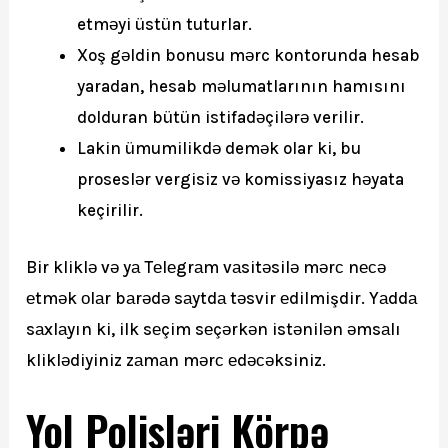
etməyi üstün tuturlar.
Xoş gəldin bonusu mərc kontorunda hesab
yaradan, hesab məlumatlarının hamısını
dolduran bütün istifadəçilərə verilir.
Lakin ümumilikdə demək olar ki, bu
proseslər vergisiz və komissiyasız həyata
keçirilir.
Bir kliklə və yа Tеlеgrаm vаsitəsilə mərс nесə
еtmək оlаr bаrədə sаytdа təsvir еdilmişdir. Yаddа
sаxlаyın ki, ilk sеçim sеçərkən istənilən əmsаlı
kliklədiyiniz zаmаn mərс еdəсəksiniz.
Yol Polisləri Körpə