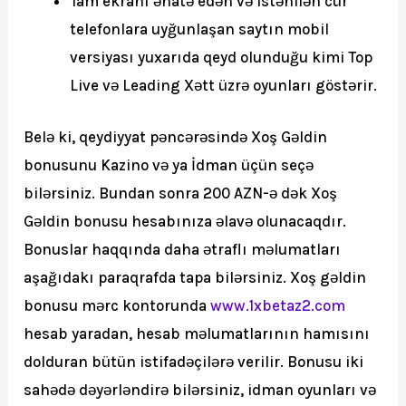
Tam ekranı əhatə edən və istənilən cür
telefonlara uyğunlaşan saytın mobil
versiyası yuxarıda qeyd olunduğu kimi Top
Live və Leading Xətt üzrə oyunları göstərir.
Belə ki, qeydiyyat pəncərəsində Xoş Gəldin
bonusunu Kazino və ya İdman üçün seçə
bilərsiniz. Bundan sonra 200 AZN-ə dək Xoş
Gəldin bonusu hesabınıza əlavə olunacaqdır.
Bonuslar haqqında daha ətraflı məlumatları
aşağıdakı paraqrafda tapa bilərsiniz. Xoş gəldin
bonusu mərc kontorunda
www.1xbetaz2.com
hesab yaradan, hesab məlumatlarının hamısını
dolduran bütün istifadəçilərə verilir. Bonusu iki
sahədə dəyərləndirə bilərsiniz, idman oyunları və