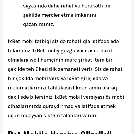
sayəsində daha rahat və hərəkətli bir
şəkildə mərclər etmə imkanını
qazanırsınız.
1xBet mobi tətbiqi siz də rahatlıqla istifadə edə
bilərsiniz. 1xBet moby güzgü vasitəsilə daxil
olmalara weil həmçinin mərc şirkəti tam bir
şəkildə təhlükəsizlik zəmanəti verir. Siz də rahat
bir şəkildə mobil versiya 1xBet giriş edə və
məlumatlarınızı təhlükəsizlikdən əmin olaraq
daxil edə bilərsiniz. 1xBet mobil versiyası öz mobil
cihazlarınızda quraşdırmaq və istifadə etmək
üçün müəyyən sistem tələbləri vardır.