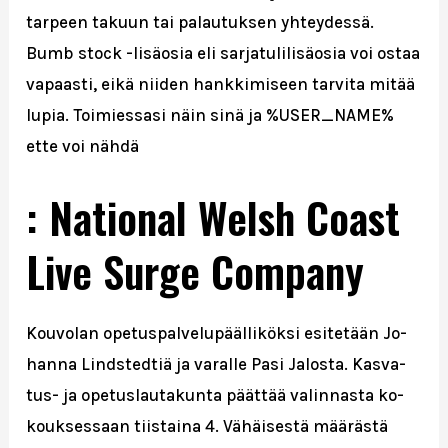
tarpeen takuun tai palautuksen yhteydessä.
Bumb stock -lisäosia eli sarjatulilisäosia voi ostaa
vapaasti, eikä niiden hankkimiseen tarvita mitää
lupia. Toimiessasi näin sinä ja %USER_NAME%
ette voi nähdä
: National Welsh Coast
Live Surge Company
Kou­vo­lan ope­tus­pal­ve­lu­pääl­li­kök­si esi­te­tään Jo­
han­na Linds­ted­tiä ja va­ral­le Pasi Ja­los­ta. Kas­va­
tus- ja ope­tus­lau­ta­kun­ta päät­tää va­lin­nas­ta ko­
kouk­ses­saan tiis­tai­na 4. Vähäisestä määrästä