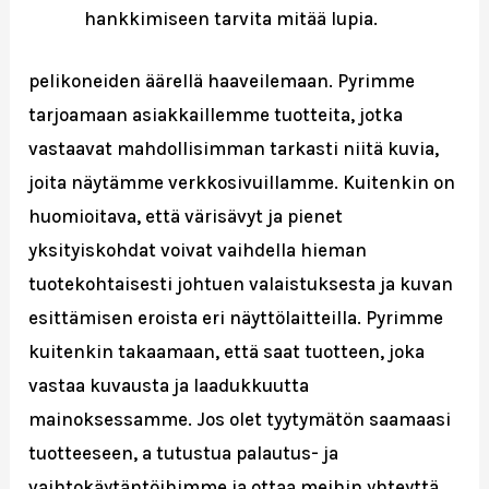
hankkimiseen tarvita mitää lupia.
pelikoneiden äärellä haaveilemaan. Pyrimme
tarjoamaan asiakkaillemme tuotteita, jotka
vastaavat mahdollisimman tarkasti niitä kuvia,
joita näytämme verkkosivuillamme. Kuitenkin on
huomioitava, että värisävyt ja pienet
yksityiskohdat voivat vaihdella hieman
tuotekohtaisesti johtuen valaistuksesta ja kuvan
esittämisen eroista eri näyttölaitteilla. Pyrimme
kuitenkin takaamaan, että saat tuotteen, joka
vastaa kuvausta ja laadukkuutta
mainoksessamme. Jos olet tyytymätön saamaasi
tuotteeseen, a tutustua palautus- ja
vaihtokäytäntöihimme ja ottaa meihin yhteyttä