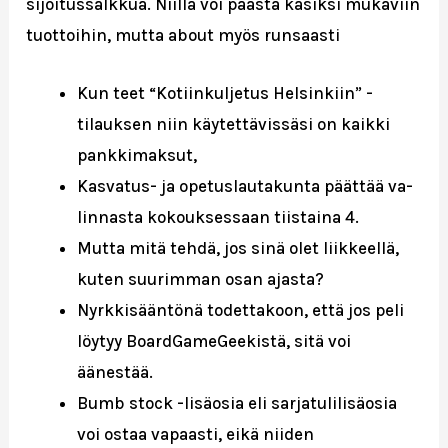
sijoitussalkkua. Niillä voi päästä käsiksi mukaviin
tuottoihin, mutta about myös runsaasti
Kun teet “Kotiinkuljetus Helsinkiin” -
tilauksen niin käytettävissäsi on kaikki
pankkimaksut,
Kas­va­tus- ja ope­tus­lau­ta­kun­ta päät­tää va­
lin­nas­ta ko­kouk­ses­saan tiis­tai­na 4.
Mutta mitä tehdä, jos sinä olet liikkeellä,
kuten suurimman osan ajasta?
Nyrkkisääntönä todettakoon, että jos peli
löytyy BoardGameGeekistä, sitä voi
äänestää.
Bumb stock -lisäosia eli sarjatulilisäosia
voi ostaa vapaasti, eikä niiden