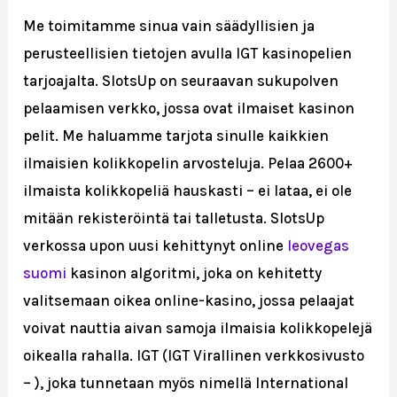
Me toimitamme sinua vain säädyllisien ja
perusteellisien tietojen avulla IGT kasinopelien
tarjoajalta. SlotsUp on seuraavan sukupolven
pelaamisen verkko, jossa ovat ilmaiset kasinon
pelit. Me haluamme tarjota sinulle kaikkien
ilmaisien kolikkopelin arvosteluja. Pelaa 2600+
ilmaista kolikkopeliä hauskasti – ei lataa, ei ole
mitään rekisteröintä tai talletusta. SlotsUp
verkossa upon uusi kehittynyt online
leovegas
suomi
kasinon algoritmi, joka on kehitetty
valitsemaan oikea online-kasino, jossa pelaajat
voivat nauttia aivan samoja ilmaisia kolikkopelejä
oikealla rahalla. IGT (IGT Virallinen verkkosivusto
– ), joka tunnetaan myös nimellä International