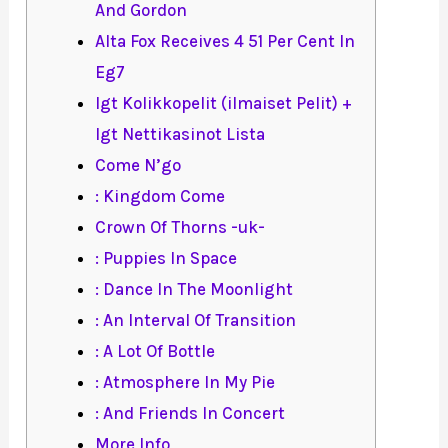
And Gordon
Alta Fox Receives 4 51 Per Cent In
Eg7
Igt Kolikkopelit (ilmaiset Pelit) +
Igt Nettikasinot Lista
Come N’go
: Kingdom Come
Crown Of Thorns -uk-
: Puppies In Space
: Dance In The Moonlight
: An Interval Of Transition
: A Lot Of Bottle
: Atmosphere In My Pie
: And Friends In Concert
More Info