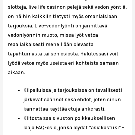
slotteja, live life casinon pelejä sekä vedonlyöntiä,
on näihin kaikkiin tietysti myös omanlaisiaan
tarjouksia. Live-vedonlyönti on jännittävä
vedonlyönnin muoto, missä lyöt vetoa
reaaliaikaisesti meneillään olevasta
tapahtumasta tai sen osiosta. Halutessasi voit
lyödä vetoa myös useista eri kohteista samaan
aikaan.
Kilpailuissa ja tarjouksissa on tavallisesti
järkevät säännöt sekä ehdot, joten sinun
kannattaa käyttää etuja ahkerasti.
Kiitosta saa sivuston poikkeuksellisen
laaja FAQ-osio, jonka löydät ”asiakastuki” -