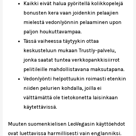
Kaikki eivät halua pyöritellä kolikkopelejä
bonusten kera vaan joidenkin pelaajien
mielestä vedonlyönnin pelaaminen upon
paljon houkuttavampaa.
Tässä vaiheessa täytyykin ottaa
keskusteluun mukaan Trustly-palvelu,
jonka saatat tuntea verkkopankkisiirrot
pelitileille mahdollistavana maksutapana.
Vedonlyönti helpottuukin roimasti etenkin
niiden pelurien kohdalla, joilla ei
välttämättä ole tietokonetta laisinkaan
käytettävissä.
Muuten suomenkielisen LeoVegasin käyttöehdot
ovat luettavissa harmillisesti vain englanniksi.