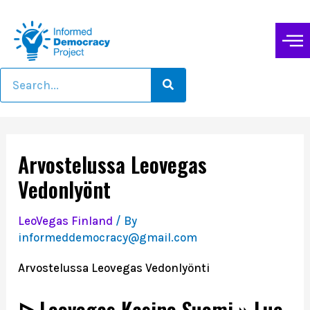
Arvostelussa Leovegas
Vedonlyönt
LeoVegas Finland
/ By
informeddemocracy@gmail.com
Arvostelussa Leovegas Vedonlyönti
ᐅ Leovegas Kasino Suomi » Lue