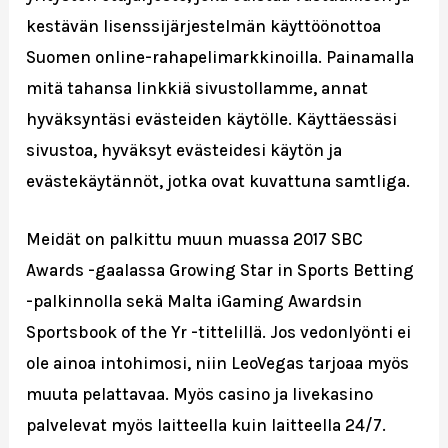
kestävän lisenssijärjestelmän käyttöönottoa
Suomen online-rahapelimarkkinoilla. Painamalla
mitä tahansa linkkiä sivustollamme, annat
hyväksyntäsi evästeiden käytölle. Käyttäessäsi
sivustoa, hyväksyt evästeidesi käytön ja
evästekäytännöt, jotka ovat kuvattuna samtliga.
Meidät on palkittu muun muassa 2017 SBC
Awards -gaalassa Growing Star in Sports Betting
-palkinnolla sekä Malta iGaming Awardsin
Sportsbook of the Yr -tittelillä. Jos vedonlyönti ei
ole ainoa intohimosi, niin LeoVegas tarjoaa myös
muuta pelattavaa. Myös casino ja livekasino
palvelevat myös laitteella kuin laitteella 24/7.