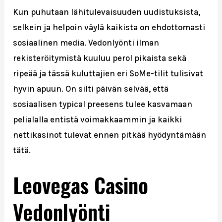
Kun puhutaan lähitulevaisuuden uudistuksista,
selkein ja helpoin väylä kaikista on ehdottomasti
sosiaalinen media. Vedonlyönti ilman
rekisteröitymistä kuuluu perol pikaista sekä
ripeää ja tässä kuluttajien eri SoMe-tilit tulisivat
hyvin apuun. On silti päivän selvää, että
sosiaalisen typical preesens tulee kasvamaan
pelialalla entistä voimakkaammin ja kaikki
nettikasinot tulevat ennen pitkää hyödyntämään
tätä.
Leovegas Casino
Vedonlyönti