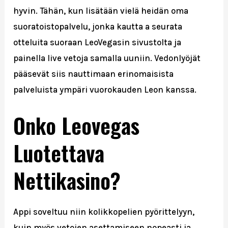
hyvin. Tähän, kun lisätään vielä heidän oma
suoratoistopalvelu, jonka kautta a seurata
otteluita suoraan LeoVegasin sivustolta ja
painella live vetoja samalla uuniin. Vedonlyöjät
pääsevät siis nauttimaan erinomaisista
palveluista ympäri vuorokauden Leon kanssa.
Onko Leovegas
Luotettava
Nettikasino?
Appi soveltuu niin kolikkopelien pyörittelyyn,
kuin myös vetojen asettamiseen nopeasti ja