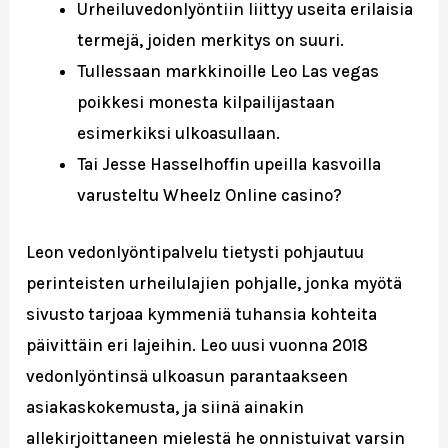
Urheiluvedonlyöntiin liittyy useita erilaisia
termejä, joiden merkitys on suuri.
Tullessaan markkinoille Leo Las vegas
poikkesi monesta kilpailijastaan
esimerkiksi ulkoasullaan.
Tai Jesse Hasselhoffin upeilla kasvoilla
varusteltu Wheelz Online casino?
Leon vedonlyöntipalvelu tietysti pohjautuu
perinteisten urheilulajien pohjalle, jonka myötä
sivusto tarjoaa kymmeniä tuhansia kohteita
päivittäin eri lajeihin. Leo uusi vuonna 2018
vedonlyöntinsä ulkoasun parantaakseen
asiakaskokemusta, ja siinä ainakin
allekirjoittaneen mielestä he onnistuivat varsin