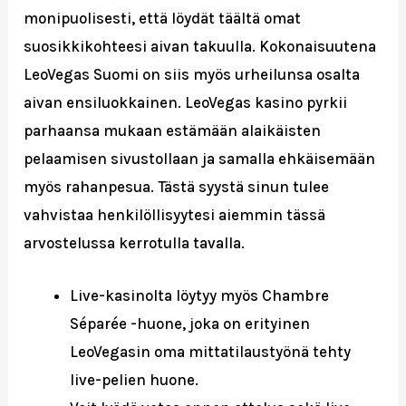
monipuolisesti, että löydät täältä omat
suosikkikohteesi aivan takuulla. Kokonaisuutena
LeoVegas Suomi on siis myös urheilunsa osalta
aivan ensiluokkainen. LeoVegas kasino pyrkii
parhaansa mukaan estämään alaikäisten
pelaamisen sivustollaan ja samalla ehkäisemään
myös rahanpesua. Tästä syystä sinun tulee
vahvistaa henkilöllisyytesi aiemmin tässä
arvostelussa kerrotulla tavalla.
Live-kasinolta löytyy myös Chambre
Séparée -huone, joka on erityinen
LeoVegasin oma mittatilaustyönä tehty
live-pelien huone.