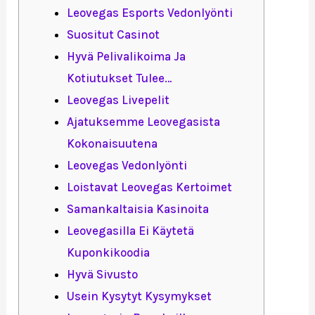
Leovegas Esports Vedonlyönti
Suositut Casinot
Hyvä Pelivalikoima Ja
Kotiutukset Tulee…
Leovegas Livepelit
Ajatuksemme Leovegasista
Kokonaisuutena
Leovegas Vedonlyönti
Loistavat Leovegas Kertoimet
Samankaltaisia Kasinoita
Leovegasilla Ei Käytetä
Kuponkikoodia
Hyvä Sivusto
Usein Kysytyt Kysymykset