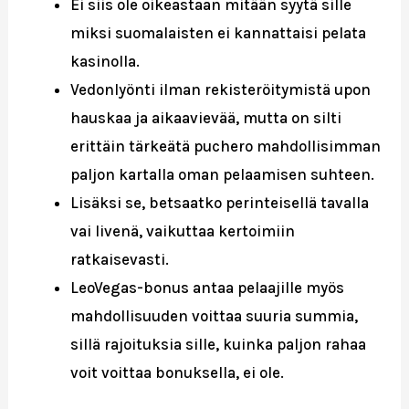
Ei siis ole oikeastaan mitään syytä sille
miksi suomalaisten ei kannattaisi pelata
kasinolla.
Vedonlyönti ilman rekisteröitymistä upon
hauskaa ja aikaavievää, mutta on silti
erittäin tärkeätä puchero mahdollisimman
paljon kartalla oman pelaamisen suhteen.
Lisäksi se, betsaatko perinteisellä tavalla
vai livenä, vaikuttaa kertoimiin
ratkaisevasti.
LeoVegas-bonus antaa pelaajille myös
mahdollisuuden voittaa suuria summia,
sillä rajoituksia sille, kuinka paljon rahaa
voit voittaa bonuksella, ei ole.