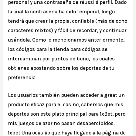
personal y una contraseña de réussi à perfil. Dado
la cual la contraseña ha sido temporal, luego
tendrá que crear la propia, confiable (más de ocho
caracteres mixtos) y fácil de recordar, y continuar
usándola. Como lo mencionamos anteriormente,
los códigos para la tienda para códigos se
intercambian por puntos de bono, los cuales
obtienes apostando sobre los deportes de tu
preferencia.
Los usuarios también pueden acceder a great un
producto eficaz para el casino, sabemos que mis
deportes son este plato principal para 1xBet, pero
mis juegos de azar no pasan desapercibidos.
1xbet Una ocasião que haya llegado a la página de