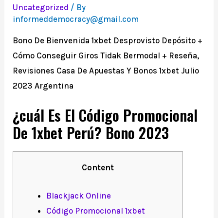
Uncategorized
/ By
informeddemocracy@gmail.com
Bono De Bienvenida 1xbet Desprovisto Depósito +
Cómo Conseguir Giros Tidak Bermodal + Reseña,
Revisiones Casa De Apuestas Y Bonos 1xbet Julio
2023 Argentina
¿cuál Es El Código Promocional
De 1xbet Perú? Bono 2023
Content
Blackjack Online
Código Promocional 1xbet