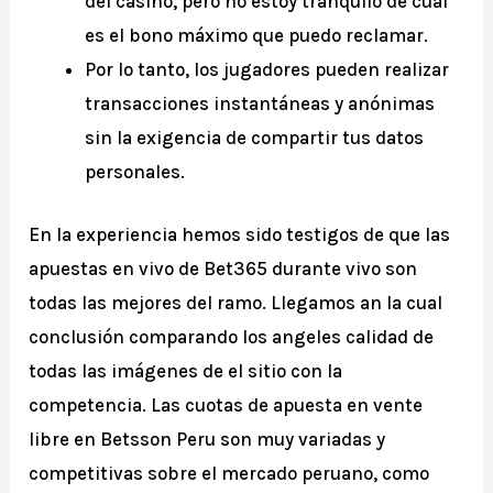
del casino, pero no estoy tranquilo de cuál
es el bono máximo que puedo reclamar.
Por lo tanto, los jugadores pueden realizar
transacciones instantáneas y anónimas
sin la exigencia de compartir tus datos
personales.
En la experiencia hemos sido testigos de que las
apuestas en vivo de Bet365 durante vivo son
todas las mejores del ramo. Llegamos an la cual
conclusión comparando los angeles calidad de
todas las imágenes de el sitio con la
competencia. Las cuotas de apuesta en vente
libre en Betsson Peru son muy variadas y
competitivas sobre el mercado peruano, como