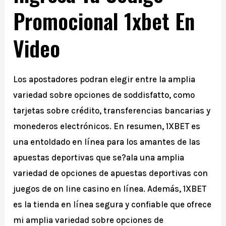
Promocional 1xbet En
Video
Los apostadores podran elegir entre la amplia
variedad sobre opciones de soddisfatto, como
tarjetas sobre crédito, transferencias bancarias y
monederos electrónicos. En resumen, 1XBET es
una entoldado en línea para los amantes de las
apuestas deportivas que se?ala una amplia
variedad de opciones de apuestas deportivas con
juegos de on line casino en línea. Además, 1XBET
es la tienda en línea segura y confiable que ofrece
mi amplia variedad sobre opciones de