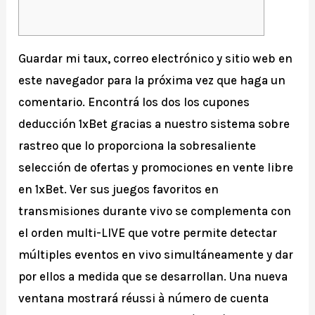
Guardar mi taux, correo electrónico y sitio web en
este navegador para la próxima vez que haga un
comentario. Encontrá los dos los cupones
deducción 1xBet gracias a nuestro sistema sobre
rastreo que lo proporciona la sobresaliente
selección de ofertas y promociones en vente libre
en 1xBet. Ver sus juegos favoritos en
transmisiones durante vivo se complementa con
el orden multi-LIVE que votre permite detectar
múltiples eventos en vivo simultáneamente y dar
por ellos a medida que se desarrollan. Una nueva
ventana mostrará réussi à número de cuenta