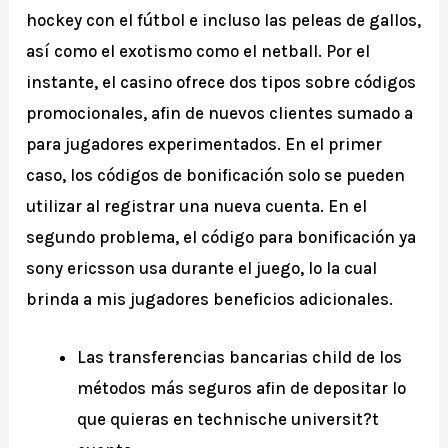
hockey con el fútbol e incluso las peleas de gallos,
así como el exotismo como el netball. Por el
instante, el casino ofrece dos tipos sobre códigos
promocionales, afin de nuevos clientes sumado a
para jugadores experimentados. En el primer
caso, los códigos de bonificación solo se pueden
utilizar al registrar una nueva cuenta. En el
segundo problema, el código para bonificación ya
sony ericsson usa durante el juego, lo la cual
brinda a mis jugadores beneficios adicionales.
Las transferencias bancarias child de los
métodos más seguros afin de depositar lo
que quieras en technische universit?t