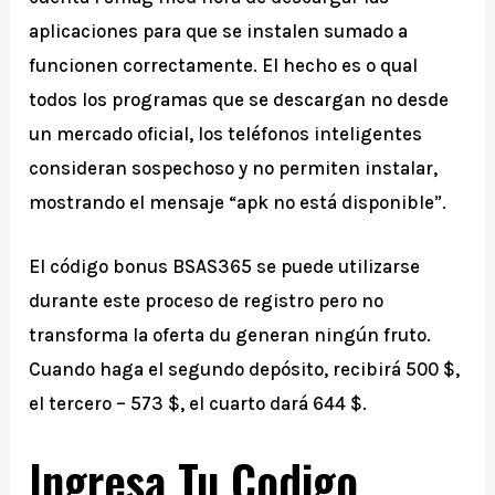
aplicaciones para que se instalen sumado a
funcionen correctamente. El hecho es o qual
todos los programas que se descargan no desde
un mercado oficial, los teléfonos inteligentes
consideran sospechoso y no permiten instalar,
mostrando el mensaje “apk no está disponible”.
El código bonus BSAS365 se puede utilizarse
durante este proceso de registro pero no
transforma la oferta du generan ningún fruto.
Cuando haga el segundo depósito, recibirá 500 $,
el tercero – 573 $, el cuarto dará 644 $.
Ingresa Tu Codigo