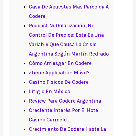
Casa De Apuestas Mas Parecida A
Codere
Podcast Ni Dolarización, Ni
Control De Precios: Esta Es Una
Variable Que Causa La Crisis
Argentina Según Martín Redrado
Cómo Arriesgar En Codere
¿tiene Application Móvil?
Casino Fisicos De Codere
Litigio En México
Review Para Codere Argentina
Creciente Interés Por El Hotel
Casino Carmelo
Crecimiento De Codere Hasta La