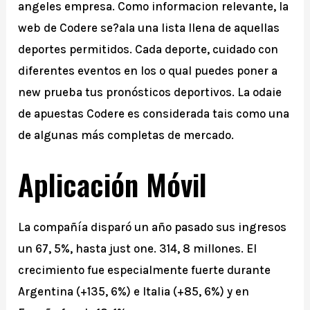
angeles empresa. Como informacion relevante, la
web de Codere se?ala una lista llena de aquellas
deportes permitidos. Cada deporte, cuidado con
diferentes eventos en los o qual puedes poner a
new prueba tus pronósticos deportivos. La odaie
de apuestas Codere es considerada tais como una
de algunas más completas de mercado.
Aplicación Móvil
La compañía disparó un año pasado sus ingresos
un 67, 5%, hasta just one. 314, 8 millones. El
crecimiento fue especialmente fuerte durante
Argentina (+135, 6%) e Italia (+85, 6%) y en