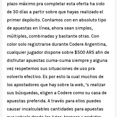
plazo máximo pra completar esta oferta ha sido
de 30 días a partir sobre que hayas realizado el
primer depósito. Contamos con en absoluto tipo
de apuestas en línea, ahora sean simples,
múltiples, combinadas y bastante otras. Con
color solo registrarse durante Codere Argentina,
cualquier jugador dispone sobre $500 ARS afin de
disfrutar apuestas cuma-cuma siempre y alguna
vez respetemos sus situaciones de uso pra
volverlo efectivo. Es por esto la cual muchos de
los apostadores que hay sobre la web, ‘s realizar
sus búsquedas, eligen a Codere como su casa de
apuestas preferida. A través para ellos puedes
causar incalculables cantidades para apuestas