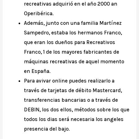
recreativas adquirió en el año 2000 an
Operibérica.
Además, junto con una familia Martínez
Sampedro, estaba los hermanos Franco,
que eran los dueños para Recreativos
Franco, 1 de los mayores fabricantes de
máquinas recreativas de aquel momento
en España.
Para avivar online puedes realizarlo a
través de tarjetas de débito Mastercard,
transferencias bancarias o a través de
DEBIN, los dos ellos, métodos sobre los que
todos los dias será necesaria los angeles
presencia del bajo.