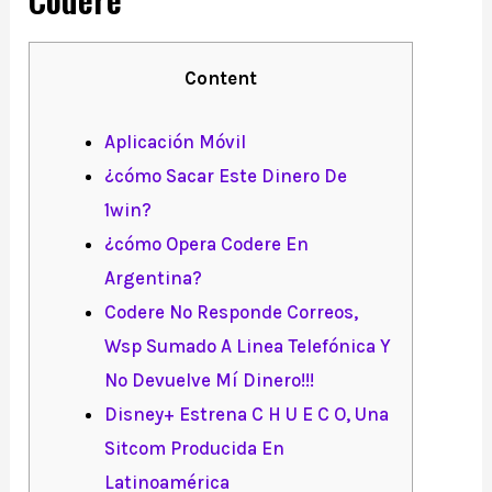
Content
Aplicación Móvil
¿cómo Sacar Este Dinero De
1win?
¿cómo Opera Codere En
Argentina?
Codere No Responde Correos,
Wsp Sumado A Linea Telefónica Y
No Devuelve Mí Dinero!!!
Disney+ Estrena C H U E C O, Una
Sitcom Producida En
Latinoamérica