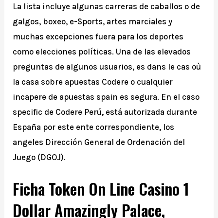
La lista incluye algunas carreras de caballos o de
galgos, boxeo, e-Sports, artes marciales y
muchas excepciones fuera para los deportes
como elecciones políticas. Una de las elevados
preguntas de algunos usuarios, es dans le cas où
la casa sobre apuestas Codere o cualquier
incapere de apuestas spain es segura. En el caso
specific de Codere Perú, está autorizada durante
España por este ente correspondiente, los
angeles Dirección General de Ordenación del
Juego (DGOJ).
Ficha Token On Line Casino 1
Dollar Amazingly Palace,