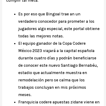
cumplir tal meta.
Es por eso que Bingoal trae an un
verdadero conocedor para prometer a los
jugadores algo especial, este portal obtiene
todas las mejores notas.
El equipo ganador de la Copa Codere
México 2023 viajará a la capital española
durante cuatro días y podrán beneficiarse
de conocer este nuevo Santiago Bernabéu,
estadio que actualmente muestra en
remodelación pero se calma que los
trabajos concluyan en mis próximos
meses.
Franquicia codere apuestas zidane viene en