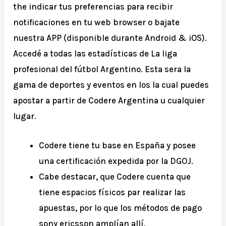
the indicar tus preferencias para recibir
notificaciones en tu web browser o bajate
nuestra APP (disponible durante Android & iOS).
Accedé a todas las estadísticas de La liga
profesional del fútbol Argentino. Esta sera la
gama de deportes y eventos en los la cual puedes
apostar a partir de Codere Argentina u cualquier
lugar.
Codere tiene tu base en España y posee
una certificación expedida por la DGOJ.
Cabe destacar, que Codere cuenta que
tiene espacios físicos par realizar las
apuestas, por lo que los métodos de pago
sony ericsson amplían allí.