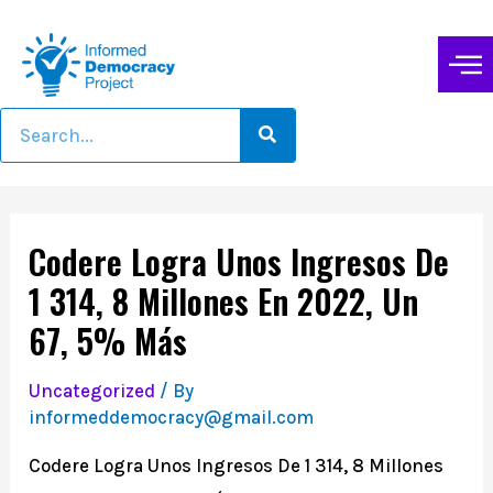
Codere Logra Unos Ingresos De
1 314, 8 Millones En 2022, Un
67, 5% Más
Uncategorized
/ By
informeddemocracy@gmail.com
Codere Logra Unos Ingresos De 1 314, 8 Millones