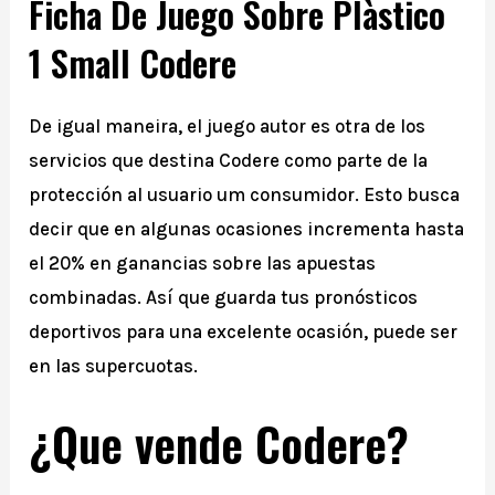
Ficha De Juego Sobre Plàstico
1 Small Codere
De igual maneira, el juego autor es otra de los
servicios que destina Codere como parte de la
protección al usuario um consumidor. Esto busca
decir que en algunas ocasiones incrementa hasta
el 20% en ganancias sobre las apuestas
combinadas. Así que guarda tus pronósticos
deportivos para una excelente ocasión, puede ser
en las supercuotas.
¿Que vende Codere?