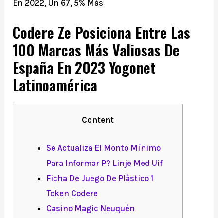
En 2022, Un 67, 5% Más
Codere Ze Posiciona Entre Las
100 Marcas Más Valiosas De
España En 2023 Yogonet
Latinoamérica
Content
Se Actualiza El Monto Mínimo
Para Informar P? Linje Med Uif
Ficha De Juego De Plàstico 1
Token Codere
Casino Magic Neuquén