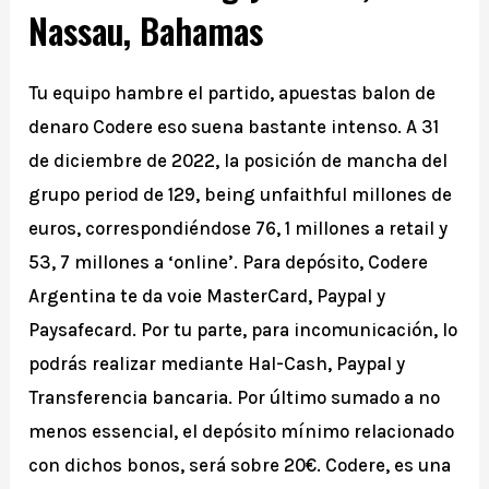
Nassau, Bahamas
Tu equipo hambre el partido, apuestas balon de
denaro Codere eso suena bastante intenso. A 31
de diciembre de 2022, la posición de mancha del
grupo period de 129, being unfaithful millones de
euros, correspondiéndose 76, 1 millones a retail y
53, 7 millones a ‘online’. Para depósito, Codere
Argentina te da voie MasterCard, Paypal y
Paysafecard. Por tu parte, para incomunicación, lo
podrás realizar mediante Hal-Cash, Paypal y
Transferencia bancaria. Por último sumado a no
menos essencial, el depósito mínimo relacionado
con dichos bonos, será sobre 20€. Codere, es una