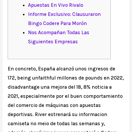
Apuestas En Vivo Rivalo
Informe Exclusivo: Clausuraron
Bingo Codere Para Morón
Nos Acompañan Todas Las
Siguientes Empresas
En concreto, España alcanzó unos ingresos de
172, being unfaithful millones de pounds en 2022,
disadvantage una mejora del 18, 8% noticia a
2021, especialmente por el buen comportamiento
del comercio de máquinas con apuestas
deportivas. River estrenará su informacion
camiseta no meio de todas las semanas y,