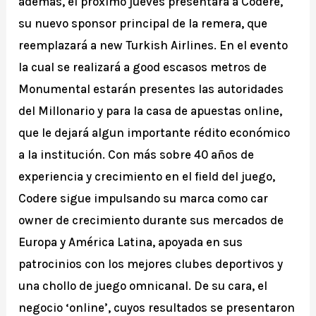
además, el próximo jueves presentará a Codere,
su nuevo sponsor principal de la remera, que
reemplazará a new Turkish Airlines. En el evento
la cual se realizará a good escasos metros de
Monumental estarán presentes las autoridades
del Millonario y para la casa de apuestas online,
que le dejará algun importante rédito económico
a la institución. Con más sobre 40 años de
experiencia y crecimiento en el field del juego,
Codere sigue impulsando su marca como car
owner de crecimiento durante sus mercados de
Europa y América Latina, apoyada en sus
patrocinios con los mejores clubes deportivos y
una chollo de juego omnicanal. De su cara, el
negocio ‘online’, cuyos resultados se presentaron