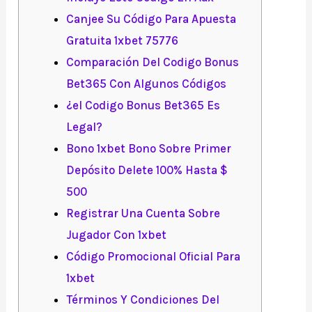
Canjee Su Código Para Apuesta
Gratuita 1xbet 75776
Comparación Del Codigo Bonus
Bet365 Con Algunos Códigos
¿el Codigo Bonus Bet365 Es
Legal?
Bono 1xbet Bono Sobre Primer
Depósito Delete 100% Hasta $
500
Registrar Una Cuenta Sobre
Jugador Con 1xbet
Código Promocional Oficial Para
1xbet
Términos Y Condiciones Del