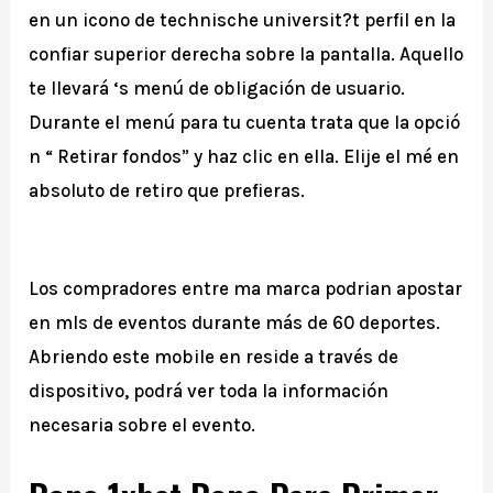
en un icono de technische universit?t perfil en la
confiar superior derecha sobre la pantalla. Aquello
te llevará ‘s menú de obligación de usuario.
Durante el menú para tu cuenta trata que la opció
n “ Retirar fondos” y haz clic en ella. Elije el mé en
absoluto de retiro que prefieras.
Los compradores entre ma marca podrian apostar
en mls de eventos durante más de 60 deportes.
Abriendo este mobile en reside a través de
dispositivo, podrá ver toda la información
necesaria sobre el evento.