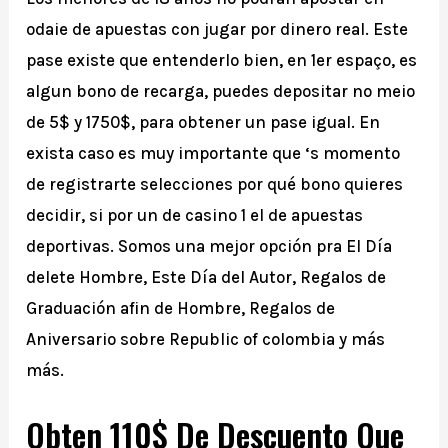
odaie de apuestas con jugar por dinero real. Este
pase existe que entenderlo bien, en 1er espaço, es
algun bono de recarga, puedes depositar no meio
de 5$ y 1750$, para obtener un pase igual. En
exista caso es muy importante que ‘s momento
de registrarte selecciones por qué bono quieres
decidir, si por un de casino 1 el de apuestas
deportivas. Somos una mejor opción pra El Día
delete Hombre, Este Día del Autor, Regalos de
Graduación afin de Hombre, Regalos de
Aniversario sobre Republic of colombia y más
más.
Obten 110$ De Descuento Que