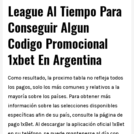
League Al Tiempo Para
Conseguir Algun
Codigo Promocional
1xbet En Argentina
Como resultado, la proximo tabla no refleja todos
los pagos, solo los más comunes y relativos a la
mayoría sobre los países. Para obtener más
información sobre las selecciones disponibles
específicas afin de su país, consulte la página de
pago 1xBet. Al descargar la aplicación oficial 1xBet
en su teléfono, se puede mantenerse al día con