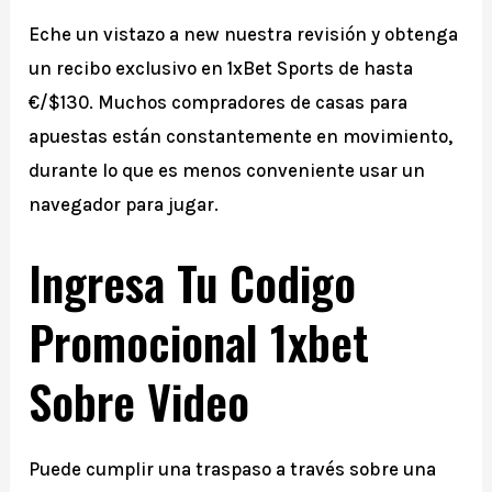
Eche un vistazo a new nuestra revisión y obtenga
un recibo exclusivo en 1xBet Sports de hasta
€/$130. Muchos compradores de casas para
apuestas están constantemente en movimiento,
durante lo que es menos conveniente usar un
navegador para jugar.
Ingresa Tu Codigo
Promocional 1xbet
Sobre Video
Puede cumplir una traspaso a través sobre una