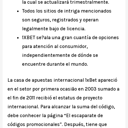
la cual se actualizará trimestralmente.
Todos los sitios de intriga mencionados
son seguros, registrados y operan
legalmente bajo de licencia.
1XBET se?ala una gran cuantía de opciones
para atención al consumidor,
independientemente de dónde se
encuentre durante el mundo.
La casa de apuestas internacional 1xBet apareció
en el setor por primera ocasião en 2003 sumado a
el fin de 2011 recibió el estatus de proyecto
internacional. Para alcanzar la suma del código,
debe conhecer la página “El escaparate de
códigos promocionales”. Después, tiene que