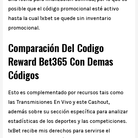
posible que el código promocional esté activo
hasta la cual 1xbet se quede sin inventario
promocional.
Comparación Del Codigo
Reward Bet365 Con Demas
Códigos
Esto es complementado por recursos tais como
las Transmisiones En Vivo y este Cashout,
además sobre su sección específica para analizar
estadísticas de los deportes y las competiciones.
1xBet recibe mis derechos para servirse el