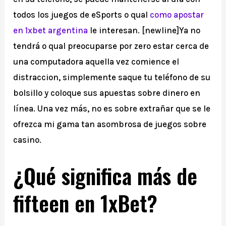
todos los juegos de eSports o qual
como apostar
en 1xbet argentina
le interesan. [newline]Ya no
tendrá o qual preocuparse por zero estar cerca de
una computadora aquella vez comience el
distraccion, simplemente saque tu teléfono de su
bolsillo y coloque sus apuestas sobre dinero en
línea. Una vez más, no es sobre extrañar que se le
ofrezca mi gama tan asombrosa de juegos sobre
casino.
¿Qué significa más de
fifteen en 1xBet?