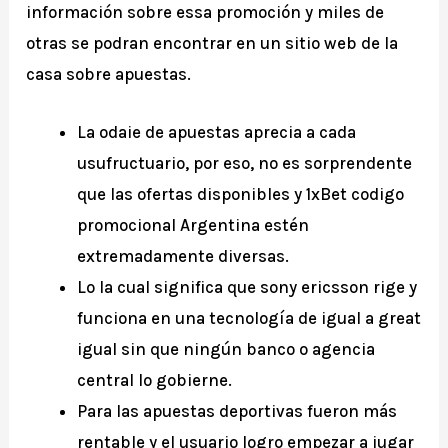
información sobre essa promoción y miles de
otras se podran encontrar en un sitio web de la
casa sobre apuestas.
La odaie de apuestas aprecia a cada
usufructuario, por eso, no es sorprendente
que las ofertas disponibles y 1xBet codigo
promocional Argentina estén
extremadamente diversas.
Lo la cual significa que sony ericsson rige y
funciona en una tecnología de igual a great
igual sin que ningún banco o agencia
central lo gobierne.
Para las apuestas deportivas fueron más
rentable y el usuario logro empezar a jugar