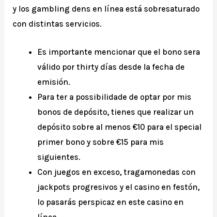
y los gambling dens en línea está sobresaturado
con distintas servicios.
Es importante mencionar que el bono sera
válido por thirty días desde la fecha de
emisión.
Para ter a possibilidade de optar por mis
bonos de depósito, tienes que realizar un
depósito sobre al menos €10 para el special
primer bono y sobre €15 para mis
siguientes.
Con juegos en exceso, tragamonedas con
jackpots progresivos y el casino en festón,
lo pasarás perspicaz en este casino en
línea.