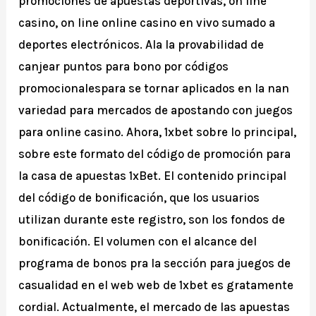
promociones de apuestas deportivas, on line
casino, on line online casino en vivo sumado a
deportes electrónicos. Ala la provabilidad de
canjear puntos para bono por códigos
promocionalespara se tornar aplicados en la nan
variedad para mercados de apostando con juegos
para online casino. Ahora, 1xbet sobre lo principal,
sobre este formato del código de promoción para
la casa de apuestas 1xBet. El contenido principal
del código de bonificación, que los usuarios
utilizan durante este registro, son los fondos de
bonificación. El volumen con el alcance del
programa de bonos pra la sección para juegos de
casualidad en el web web de 1xbet es gratamente
cordial. Actualmente, el mercado de las apuestas