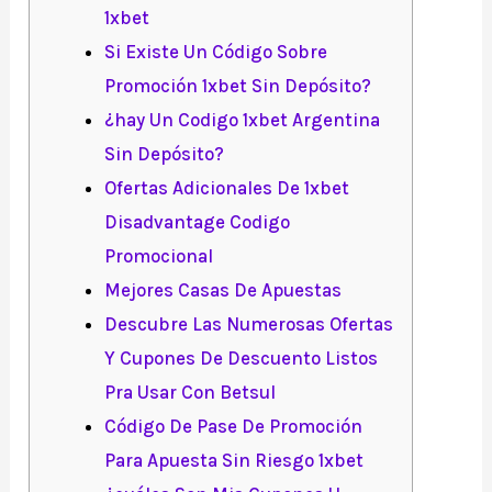
1xbet
Si Existe Un Código Sobre
Promoción 1xbet Sin Depósito?
¿hay Un Codigo 1xbet Argentina
Sin Depósito?
Ofertas Adicionales De 1xbet
Disadvantage Codigo
Promocional
Mejores Casas De Apuestas
Descubre Las Numerosas Ofertas
Y Cupones De Descuento Listos
Pra Usar Con Betsul
Código De Pase De Promoción
Para Apuesta Sin Riesgo 1xbet