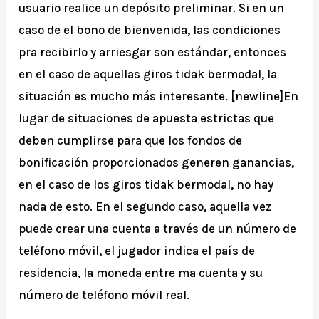
usuario realice un depósito preliminar. Si en un
caso de el bono de bienvenida, las condiciones
pra recibirlo y arriesgar son estándar, entonces
en el caso de aquellas giros tidak bermodal, la
situación es mucho más interesante. [newline]En
lugar de situaciones de apuesta estrictas que
deben cumplirse para que los fondos de
bonificación proporcionados generen ganancias,
en el caso de los giros tidak bermodal, no hay
nada de esto. En el segundo caso, aquella vez
puede crear una cuenta a través de un número de
teléfono móvil, el jugador indica el país de
residencia, la moneda entre ma cuenta y su
número de teléfono móvil real.