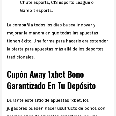
Chute esports, CIS esports League o
Gambit esports.
La compañía todos los dias busca innovar y
mejorar la manera en que todas las apuestas
tienen éxito. Una forma para hacerlo era extender
la oferta para apuestas más allá de los deportes
tradicionales.
Cupón Away 1xbet Bono
Garantizado En Tu Depósito
Durante este sitio de apuestas 1xbet, los
jugadores pueden hacer usufructo de bonos con