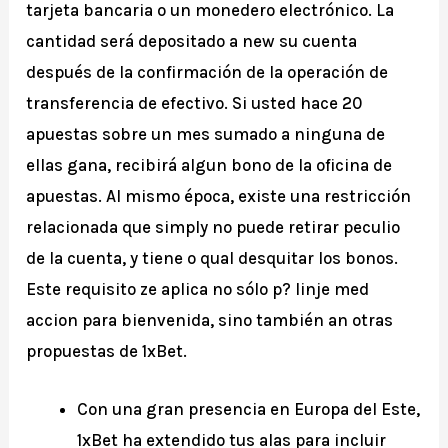
tarjeta bancaria o un monedero electrónico. La
cantidad será depositado a new su cuenta
después de la confirmación de la operación de
transferencia de efectivo. Si usted hace 20
apuestas sobre un mes sumado a ninguna de
ellas gana, recibirá algun bono de la oficina de
apuestas. Al mismo época, existe una restricción
relacionada que simply no puede retirar peculio
de la cuenta, y tiene o qual desquitar los bonos.
Este requisito ze aplica no sólo p? linje med
accion para bienvenida, sino también an otras
propuestas de 1xBet.
Con una gran presencia en Europa del Este,
1xBet ha extendido tus alas para incluir