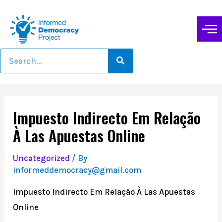
Impuesto Indirecto Em Relação
À Las Apuestas Online
Uncategorized
/ By
informeddemocracy@gmail.com
Impuesto Indirecto Em Relação À Las Apuestas
Online