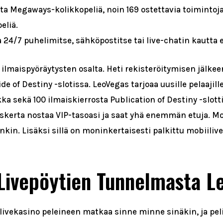
ta Megaways-kolikkopeliä, noin 169 ostettavia toimintoja 
eliä.
a 24/7 puhelimitse, sähköpostitse tai live-chatin kautta 
ilmaispyöräytysten osalta. Heti rekisteröitymisen jälkee
e of Destiny -slotissa. LeoVegas tarjoaa uusille pelaajil
 sekä 100 ilmaiskierrosta Publication of Destiny -slott
iskerta nostaa VIP-tasoasi ja saat yhä enemmän etuja. Mo
nkin. Lisäksi sillä on moninkertaisesti palkittu mobiiliver
 Livepöytien Tunnelmasta Le
vekasino peleineen matkaa sinne minne sinäkin, ja pelit 