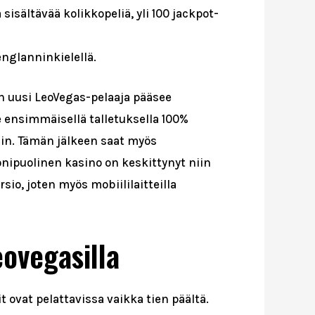
sisältävää kolikkopeliä, yli 100 jackpot-
englanninkielellä.
n uusi LeoVegas-pelaaja pääsee
le ensimmäisellä talletuksella 100%
iin. Tämän jälkeen saat myös
nipuolinen kasino on keskittynyt niin
sio, joten myös mobiililaitteilla
ovegasilla
ovat pelattavissa vaikka tien päältä.