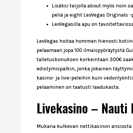
Lisäksi tarjolla about myös noin sa
peliä ja eight LeoVegas Originals -p
LeoVegasilla apu on tavoitettaviss
LeoVegas hoitaa homman hienosti kotiin 
pelaamaan jopa 100 ilmaispyöräytystä Guid
talletusbonuksen korkeintaan 300€ saakka
edistymispalkin, jonka jokainen täyttym
kasino- ja live-peleihin kuin vedonlyöntii
pelaaminen on taatusti laadukasta.
Livekasino – Nauti
Mukana kulkevan nettikasinon ansiosta li