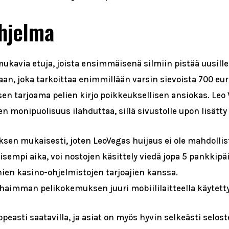
hjelma
ukavia etuja, joista ensimmäisenä silmiin pistää uusille 
an, joka tarkoittaa enimmillään varsin sievoista 700 eur
en tarjoama pelien kirjo poikkeuksellisen ansiokas. Leo V
n monipuolisuus ilahduttaa, sillä sivustolle upon lisätty pe
sen mukaisesti, joten LeoVegas huijaus ei ole mahdollis
empi aika, voi nostojen käsittely viedä jopa 5 pankkipäiv
nien kasino-ohjelmistojen tarjoajien kanssa.
haimman pelikokemuksen juuri mobiililaitteella käytett
peasti saatavilla, ja asiat on myös hyvin selkeästi selos