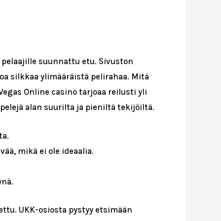
pelaajille suunnattu etu. Sivuston
oa silkkaa ylimääräistä pelirahaa. Mitä
egas Online casino tarjoaa reilusti yli
lejä alan suurilta ja pieniltä tekijöiltä.
ta.
ää, mikä ei ole ideaalia.
ynä.
tettu. UKK-osiosta pystyy etsimään