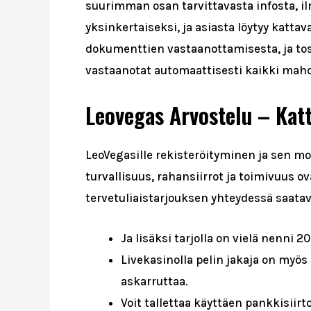
suurimman osan tarvittavasta infosta, il
yksinkertaiseksi, ja asiasta löytyy katta
dokumenttien vastaanottamisesta, ja tosit
vastaanotat automaattisesti kaikki mahd
Leovegas Arvostelu – Katt
LeoVegasille rekisteröityminen ja sen mob
turvallisuus, rahansiirrot ja toimivuus ova
tervetuliaistarjouksen yhteydessä saatav
Ja lisäksi tarjolla on vielä nenni 
Livekasinolla pelin jakaja on myös 
askarruttaa.
Voit tallettaa käyttäen pankkisiirto