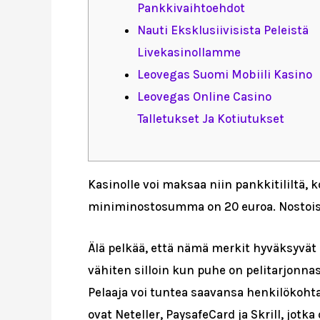
Pankkivaihtoehdot
Nauti Eksklusiivisista Peleistä
Livekasinollamme
Leovegas Suomi Mobiili Kasino
Leovegas Online Casino
Talletukset Ja Kotiutukset
Kasinolle voi maksaa niin pankkitililtä,
miniminostosumma on 20 euroa. Nostoista 
Älä pelkää, että nämä merkit hyväksyvät pe
vähiten silloin kun puhe on pelitarjonnast
Pelaaja voi tuntea saavansa henkilökohta
ovat Neteller, PaysafeCard ja Skrill, jotk