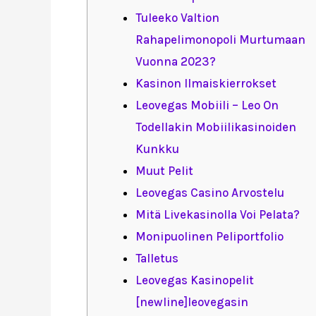
Tuleeko Valtion
Rahapelimonopoli Murtumaan
Vuonna 2023?
Kasinon Ilmaiskierrokset
Leovegas Mobiili – Leo On
Todellakin Mobiilikasinoiden
Kunkku
Muut Pelit
Leovegas Casino Arvostelu
Mitä Livekasinolla Voi Pelata?
Monipuolinen Peliportfolio
Talletus
Leovegas Kasinopelit
[newline]leovegasin