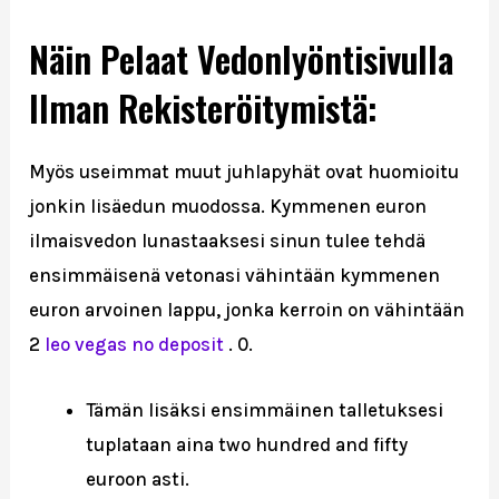
Näin Pelaat Vedonlyöntisivulla
Ilman Rekisteröitymistä:
Myös useimmat muut juhlapyhät ovat huomioitu
jonkin lisäedun muodossa. Kymmenen euron
ilmaisvedon lunastaaksesi sinun tulee tehdä
ensimmäisenä vetonasi vähintään kymmenen
euron arvoinen lappu, jonka kerroin on vähintään
2
leo vegas no deposit
. 0.
Tämän lisäksi ensimmäinen talletuksesi
tuplataan aina two hundred and fifty
euroon asti.