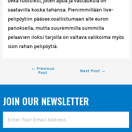
sekä ruotsiksi, joten apua ja vastauksia on
saatavilla koska tahansa. Pienimmillään live-
pelipöytiin pääsee osallistumaan alle euron
panoksella, mutta suuremmilla summilla
pelaavien iloksi tarjolla on valtava valikoima myös
ison rahan pelipöytiä.
←
Previous
Next Post
→
Post
JOIN OUR NEWSLETTER