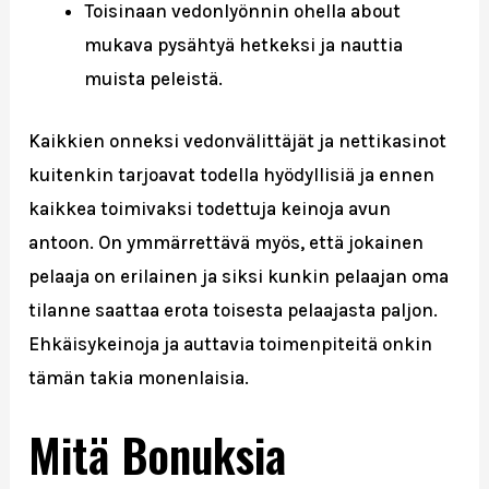
Toisinaan vedonlyönnin ohella about
mukava pysähtyä hetkeksi ja nauttia
muista peleistä.
Kaikkien onneksi vedonvälittäjät ja nettikasinot
kuitenkin tarjoavat todella hyödyllisiä ja ennen
kaikkea toimivaksi todettuja keinoja avun
antoon. On ymmärrettävä myös, että jokainen
pelaaja on erilainen ja siksi kunkin pelaajan oma
tilanne saattaa erota toisesta pelaajasta paljon.
Ehkäisykeinoja ja auttavia toimenpiteitä onkin
tämän takia monenlaisia.
Mitä Bonuksia