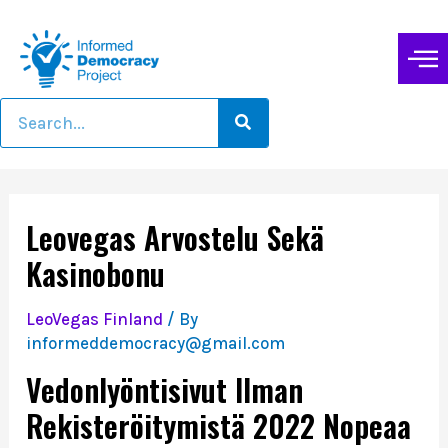
Leovegas Arvostelu Sekä
Kasinobonu
LeoVegas Finland
/ By
informeddemocracy@gmail.com
Vedonlyöntisivut Ilman
Rekisteröitymistä 2022 Nopeaa