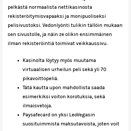
pelkästä normaalista nettikasinosta
rekisteröitymisvapaaksi ja monipuoliseksi
pelisivustoksi. Vedonlyönti tulikin tällöin mukaan
sen sivustolle, ja näin ze olikin ensimmäinen
ilman rekisteröintiä toimivat veikkaussivu.
Kasinolta löytyy myös muutama
virtuaalisen urheilun peli sekä yli 70
pikavoittopeliä.
Tätä kautta upon mahdollista saada
esimerkiksi voiton korotuksia, sekä
ilmaisvetoja.
Paysafecard on yksi LeoVegasin
suosituimmista maksutavoista, joten voit