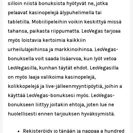
silloin niistä bonuksista hyötyvät ne, jotka
pelaavat kasinopelejä älypuhelimella tai
tabletilla. Mobiilipeleihin voikin keskittyä missä
tahansa, paikasta riippumatta. LeoVegas tarjoaa
myös loistavia kertoimia kaikkiin
urheilulajeihinsa ja markkinoihinsa. LeoVegas-
bonuksella voit saada lisäarvoa, kun lyöt vetoa
LeoVegasilla, kunhan täytät ehdot. LeoVegasilla
on myös laaja valikoima kasinopelejä,
kolikkopelejä ja live-jälleenmyyntipöytiä, joihin a
käyttää LeoVegas-bonuksesi myös. LeoVegas-
bonukseen liittyy joitakin ehtoja, joten lue ne
huolellisesti ennen tarjouksen hyväksymistä.
Rekisteröidy jo tänään ja nappaa a hundred