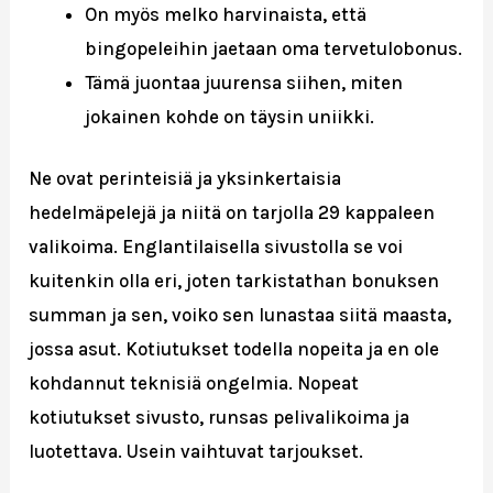
On myös melko harvinaista, että
bingopeleihin jaetaan oma tervetulobonus.
Tämä juontaa juurensa siihen, miten
jokainen kohde on täysin uniikki.
Ne ovat perinteisiä ja yksinkertaisia
hedelmäpelejä ja niitä on tarjolla 29 kappaleen
valikoima. Englantilaisella sivustolla se voi
kuitenkin olla eri, joten tarkistathan bonuksen
summan ja sen, voiko sen lunastaa siitä maasta,
jossa asut. Kotiutukset todella nopeita ja en ole
kohdannut teknisiä ongelmia. Nopeat
kotiutukset sivusto, runsas pelivalikoima ja
luotettava. Usein vaihtuvat tarjoukset.