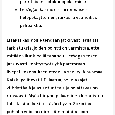
perinteisen tietokonepelaamisen.
LeoVegas kasino on äärimmäisen
helppokäyttöinen, raikas ja vauhdikas
pelipaikka.
Lisäksi kasinoille tehdään jatkuvasti erilaisia
tarkistuksia, joiden pointti on varmistaa, ettei
mitään vilunkipeliä tapahdu. LeoVegas tekee
jatkuvasti kehitystyötä yhä paremman
livepelikokemuksen eteen, ja sen kyllä huomaa.
Kaikki pelit ovat HD-laatua, pelinjakajat
viihdyttäviä ja asiantuntevia ja pelattavaa on
runsaasti. Myös bingon pelaaminen luonnistuu
tällä kasinolla kiitettävän hyvin. Sokerina
pohjalla voidaan nimittäin mainita Leon