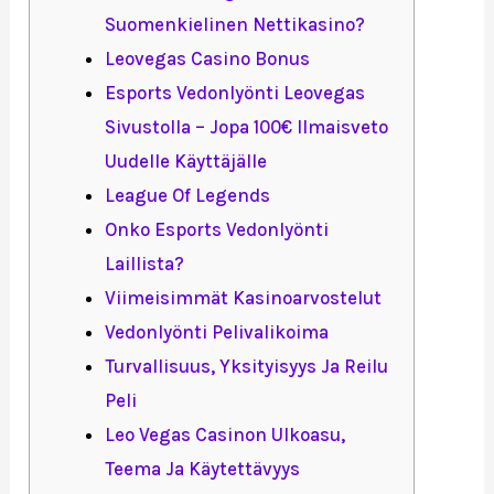
Suomenkielinen Nettikasino?
Leovegas Casino Bonus
Esports Vedonlyönti Leovegas
Sivustolla – Jopa 100€ Ilmaisveto
Uudelle Käyttäjälle
League Of Legends
Onko Esports Vedonlyönti
Laillista?
Viimeisimmät Kasinoarvostelut
Vedonlyönti Pelivalikoima
Turvallisuus, Yksityisyys Ja Reilu
Peli
Leo Vegas Casinon Ulkoasu,
Teema Ja Käytettävyys