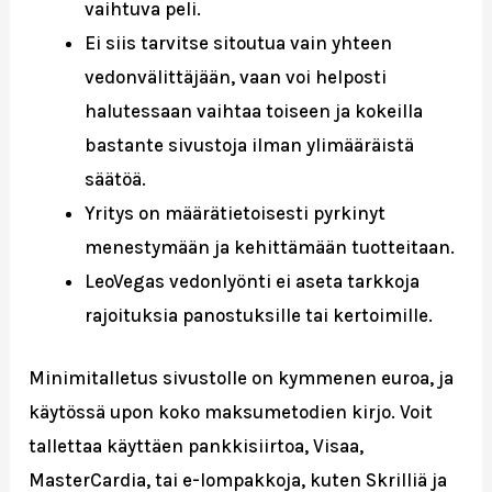
vaihtuva peli.
Ei siis tarvitse sitoutua vain yhteen
vedonvälittäjään, vaan voi helposti
halutessaan vaihtaa toiseen ja kokeilla
bastante sivustoja ilman ylimääräistä
säätöä.
Yritys on määrätietoisesti pyrkinyt
menestymään ja kehittämään tuotteitaan.
LeoVegas vedonlyönti ei aseta tarkkoja
rajoituksia panostuksille tai kertoimille.
Minimitalletus sivustolle on kymmenen euroa, ja
käytössä upon koko maksumetodien kirjo. Voit
tallettaa käyttäen pankkisiirtoa, Visaa,
MasterCardia, tai e-lompakkoja, kuten Skrilliä ja