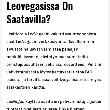
Leovegasissa On
Saatavilla?
Lisätietoja LeoVegasin valuuttavaihtoehdoista
saat LeoVegasin verkkosivuilta. Tavallisimmin
sivustot haluavat varmistaa pelaajan
henkilöllisyyden, käytetyn maksumetodin
omistajuussuhteen sekä asuinosoitteesi. Pelitilin
vahvistamisesta löytyy kattavasti tietoa FAQ-
osiosta, ja tarvittaessa voit kysyä lisätietoa myös
asiakastuen kautta.
LeoVegas käyttää useita eri pelivalmistajia, joiden
tuotteet ovat laatutavaraa. Ehkä hieman