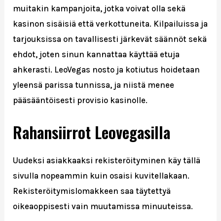
muitakin kampanjoita, jotka voivat olla sekä
kasinon sisäisiä että verkottuneita. Kilpailuissa ja
tarjouksissa on tavallisesti järkevät säännöt sekä
ehdot, joten sinun kannattaa käyttää etuja
ahkerasti. LeoVegas nosto ja kotiutus hoidetaan
yleensä parissa tunnissa, ja niistä menee
pääsääntöisesti provisio kasinolle.
Rahansiirrot Leovegasilla
Uudeksi asiakkaaksi rekisteröityminen käy tällä
sivulla nopeammin kuin osaisi kuvitellakaan.
Rekisteröitymislomakkeen saa täytettyä
oikeaoppisesti vain muutamissa minuuteissa.