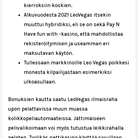
kierroksiin koskien.
Alkuvuodesta 2021 LeoVegas itsekin
muuttui hybridiksi, eli se on sekä Pay N
Have fun with -kasino, että mahdollistaa
rekisteröitymisen ja useamman eri
maksutavan käytön.
Tullessaan markkinoille Leo Vegas poikkesi
monesta kilpailijastaan esimerkiksi
ulkoasullaan.
Bonuksien kautta saatu LeoVegas ilmaisraha
upon pelattavissa muun muassa
kolikkopeliautomaateissa. Jättimäiseen
pelivalikoimaan voi myös tutustua leikkirahalla
pelaten. Tyylikäs nettikasino käyttää sivuillaan