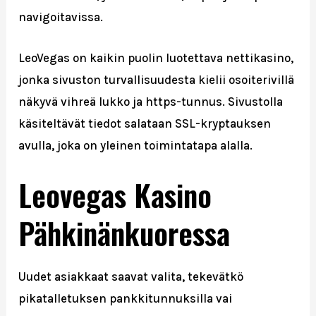
navigoitavissa.
LeoVegas on kaikin puolin luotettava nettikasino,
jonka sivuston turvallisuudesta kielii osoiterivillä
näkyvä vihreä lukko ja https-tunnus. Sivustolla
käsiteltävät tiedot salataan SSL-kryptauksen
avulla, joka on yleinen toimintatapa alalla.
Leovegas Kasino
Pähkinänkuoressa
Uudet asiakkaat saavat valita, tekevätkö
pikatalletuksen pankkitunnuksilla vai