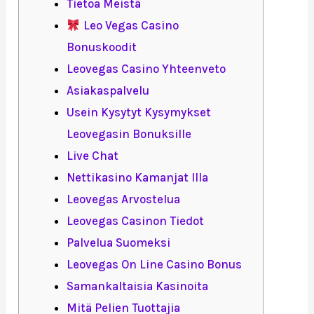
Tietoa Meistä
Leo Vegas Casino
Bonuskoodit
Leovegas Casino Yhteenveto
Asiakaspalvelu
Usein Kysytyt Kysymykset
Leovegasin Bonuksille
Live Chat
Nettikasino Kamanjat Illa
Leovegas Arvostelua
Leovegas Casinon Tiedot
Palvelua Suomeksi
Leovegas On Line Casino Bonus
Samankaltaisia Kasinoita
Mitä Pelien Tuottajia