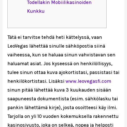
Todellakin Mobiilikasinoiden
Kunkku
Tätä ei tarvitse tehdä heti kättelyssä, vaan
LeoVegas lähettää sinulle sähköpostia siinä
vaiheessa, kun se haluaa sinun vahvistavan sen
haluamat asiat. Jos kyseessä on henkilöllisyys,
tulee sinun ottaa kuva ajokortistasi, passistasi tai
henkilökortistasi. Lisäksi
www.leovegasfi.com
sinun pitää lähettää kuva 3 kuukauden sisään
saapuneesta dokumentista (esim. sähkölasku tai
pankin lähettämä kirje), josta osoitteesi käy ilmi.
Tarjolla on yli 10 vuoden kokemuksella rakennettu
kasinosivusto, joka on selkeä, nopea ja helposti