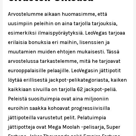
Arvostelumme aikaan huomasimme, että
uusimpiin peleihin on aina tarjolla tarjouksia,
esimerkiksi ilmaispyöräytyksiä. LeoVegas tarjoaa
erilaisia bonuksia eri maihin, lisenssien ja
muutamien muiden ehtojen mukaisesti. Tässä
arvostelussa tarkastelemme, mitä he tarjoavat
eurooppalaisille pelaajille. LeoVegasin jättipotit
löytää erillisestä jackpot-pelikategoriasta, kaiken
kaikkiaan sivuilla on tarjolla 62 jackpot-peliä.
Peleistä suosituimpia ovat aina miljooniin
euroihin saakka kohoavat progressiivisilla
jättipoteilla varustetut pelit. Pelatuimpia
jättipotteja ovat Mega Moolah -pelisarja, Super