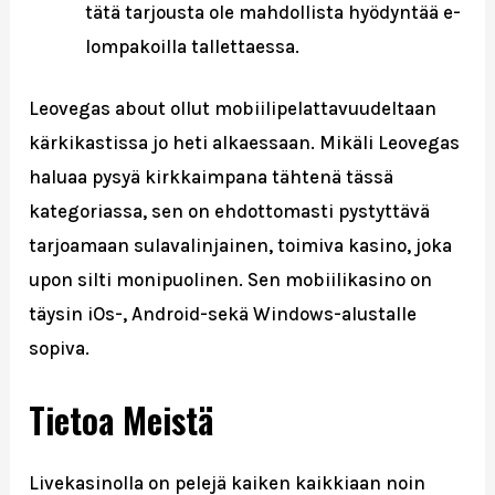
tätä tarjousta ole mahdollista hyödyntää e-
lompakoilla tallettaessa.
Leovegas about ollut mobiilipelattavuudeltaan
kärkikastissa jo heti alkaessaan. Mikäli Leovegas
haluaa pysyä kirkkaimpana tähtenä tässä
kategoriassa, sen on ehdottomasti pystyttävä
tarjoamaan sulavalinjainen, toimiva kasino, joka
upon silti monipuolinen. Sen mobiilikasino on
täysin iOs-, Android-sekä Windows-alustalle
sopiva.
Tietoa Meistä
Livekasinolla on pelejä kaiken kaikkiaan noin