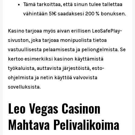
Tämä tarkoittaa, että sinun tulee tallettaa
vähintään 51€ saadaksesi 200 % bonuksen.
Kasino tarjoaa myös aivan erillisen LeoSafePlay-
sivuston, joka tarjoaa monipuolista tietoa
vastuullisesta pelaamisesta ja peliongelmista. Se
kertoo esimerkiksi kasinon käyttämistä
työkaluista, auttavista järjestöistä, esto-
ohjelmista ja netin käyttöä valvovista
sovelluksista.
Leo Vegas Casinon
Mahtava Pelivalikoima