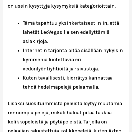
on usein kysyttyjä kysymyksiä kategorioittain.
Tämä tapahtuu yksinkertaisesti niin, että
lähetät LeoVegasille sen edellyttämiä
asiakirjoja.
Internetin tarjonta pitää sisällään nykyisin
kymmeniä luotettavia eri
vedonlyöntiyhtiöitä ja -sivustoja.
Kuten tavallisesti, kierrätys kannattaa
tehdä hedelmäpelejä pelaamalla.
Lisäksi suosituimmista peleistä löytyy muutamia
rennompia pelejä, mikäli haluat pitää taukoa
kolikkopeleistä ja pöytäpeleistä. Tarjolla on
pelaajien rakastettuja kolikkopelejä, kuten Aztec