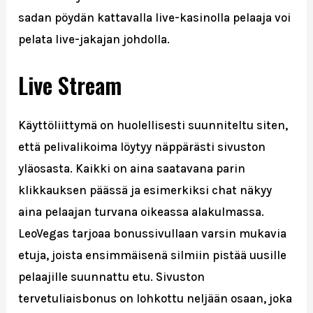
sadan pöydän kattavalla live-kasinolla pelaaja voi
pelata live-jakajan johdolla.
Live Stream
Käyttöliittymä on huolellisesti suunniteltu siten,
että pelivalikoima löytyy näppärästi sivuston
yläosasta. Kaikki on aina saatavana parin
klikkauksen päässä ja esimerkiksi chat näkyy
aina pelaajan turvana oikeassa alakulmassa.
LeoVegas tarjoaa bonussivullaan varsin mukavia
etuja, joista ensimmäisenä silmiin pistää uusille
pelaajille suunnattu etu. Sivuston
tervetuliaisbonus on lohkottu neljään osaan, joka