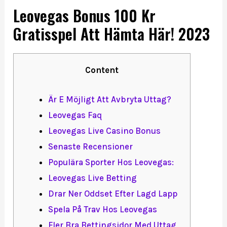
Leovegas Bonus 100 Kr
Gratisspel Att Hämta Här! 2023
Content
Är E Möjligt Att Avbryta Uttag?
Leovegas Faq
Leovegas Live Casino Bonus
Senaste Recensioner
Populära Sporter Hos Leovegas:
Leovegas Live Betting
Drar Ner Oddset Efter Lagd Lapp
Spela På Trav Hos Leovegas
Fler Bra Bettingsidor Med Uttag