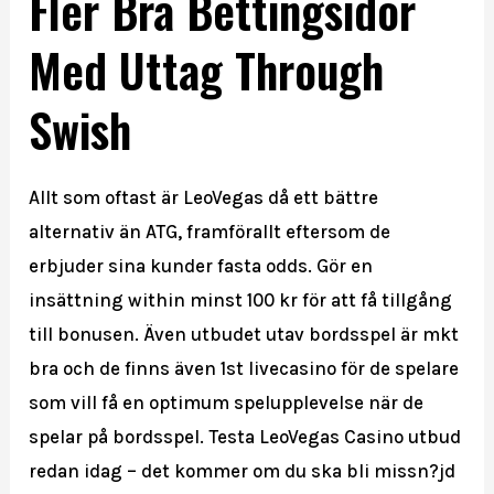
Fler Bra Bettingsidor
Med Uttag Through
Swish
Allt som oftast är LeoVegas då ett bättre
alternativ än ATG, framförallt eftersom de
erbjuder sina kunder fasta odds. Gör en
insättning within minst 100 kr för att få tillgång
till bonusen. Även utbudet utav bordsspel är mkt
bra och de finns även 1st livecasino för de spelare
som vill få en optimum spelupplevelse när de
spelar på bordsspel. Testa LeoVegas Casino utbud
redan idag – det kommer om du ska bli missn?jd