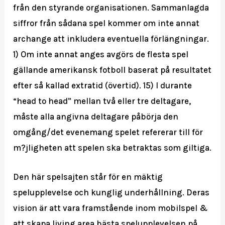
från den styrande organisationen. Sammanlagda
siffror från sådana spel kommer om inte annat
archange att inkludera eventuella förlängningar.
1) Om inte annat anges avgörs de flesta spel
gällande amerikansk fotboll baserat på resultatet
efter så kallad extratid (övertid). 15) I durante
“head to head” mellan två eller tre deltagare,
måste alla angivna deltagare påbörja den
omgång/det evenemang spelet refererar till för
m?jligheten att spelen ska betraktas som giltiga.
Den här spelsajten står för en mäktig
spelupplevelse och kunglig underhållning. Deras
vision är att vara framstående inom mobilspel &
att skapa living area bästa spelupplevelsen på