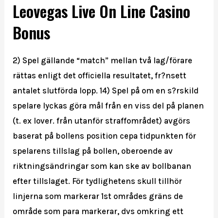
Leovegas Live On Line Casino
Bonus
2) Spel gällande “match” mellan två lag/förare
rättas enligt det officiella resultatet, fr?nsett
antalet slutförda lopp. 14) Spel på om en s?rskild
spelare lyckas göra mål från en viss del på planen
(t. ex lover. från utanför straffområdet) avgörs
baserat på bollens position cepa tidpunkten för
spelarens tillslag på bollen, oberoende av
riktningsändringar som kan ske av bollbanan
efter tillslaget. För tydlighetens skull tillhör
linjerna som markerar 1st områdes gräns de
område som para markerar, dvs omkring ett