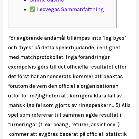
Leovegas Sammanfattning
För avgörande ändamål tillämpas inte ’leg byes’
och ’byes’ på detta spelerbjudande, i enlighet
med matchprotokollet. Inga förändringar
exempelvis görs till det officiella resultatet efter
det först har annonserats kommer att beaktas
förutom de vem den officiella organisationen
utför för m?jligheten att korrigera klara fall av
mänskliga fel som gjorts av ringspeakern.. 5) Alla
spel som refererar till sammanlagda resultat i
turneringar (t. ex. poäng, returer, assist osv. )
kommer att avgöras baserat på officiell statistik