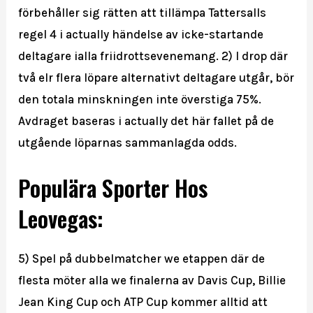
förbehåller sig rätten att tillämpa Tattersalls
regel 4 i actually händelse av icke-startande
deltagare ialla friidrottsevenemang. 2) I drop där
två elr flera löpare alternativt deltagare utgår, bör
den totala minskningen inte överstiga 75%.
Avdraget baseras i actually det här fallet på de
utgående löparnas sammanlagda odds.
Populära Sporter Hos
Leovegas:
5) Spel på dubbelmatcher we etappen där de
flesta möter alla we finalerna av Davis Cup, Billie
Jean King Cup och ATP Cup kommer alltid att