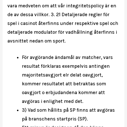
vara medveten om att vår integritetspolicy är en
de av dessa villkor. 3. 21 Detaljerade regler för
spel i casinot återfinns under respektive spel och
detaljerade modulator för vadhållning återfinns i
avsnittet nedan om sport.
För avgörande ändamål av matcher, vars
resultat förklaras exempelvis antingen
majoritetsavgjort elr delat oavgjort,
kommer resultatet att betraktas som
oavgjort o erbjudandena kommer att
avgöras i enlighet med det.
3) Vad som hållits på SP finns att avgöras
på branschens startpris (SP).