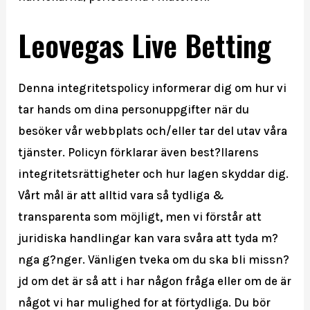
Leovegas Live Betting
Denna integritetspolicy informerar dig om hur vi
tar hands om dina personuppgifter när du
besöker vår webbplats och/eller tar del utav våra
tjänster. Policyn förklarar även best?llarens
integritetsrättigheter och hur lagen skyddar dig.
Vårt mål är att alltid vara så tydliga &
transparenta som möjligt, men vi förstår att
juridiska handlingar kan vara svåra att tyda m?
nga g?nger. Vänligen tveka om du ska bli missn?
jd om det är så att i har någon fråga eller om de är
något vi har mulighed for at förtydliga. Du bör