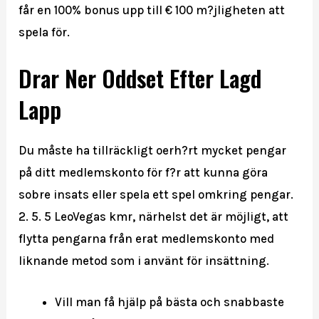
får en 100% bonus upp till € 100 m?jligheten att
spela för.
Drar Ner Oddset Efter Lagd
Lapp
Du måste ha tillräckligt oerh?rt mycket pengar
på ditt medlemskonto för f?r att kunna göra
sobre insats eller spela ett spel omkring pengar.
2. 5. 5 LeoVegas kmr, närhelst det är möjligt, att
flytta pengarna från erat medlemskonto med
liknande metod som i använt för insättning.
Vill man få hjälp på bästa och snabbaste