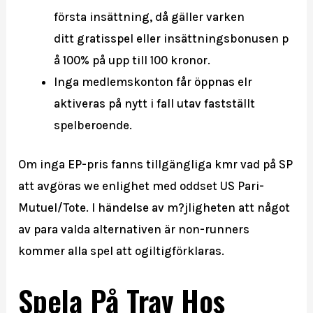
första insättning, då gäller varken
ditt gratisspel eller insättningsbonusen p
å 100% på upp till 100 kronor.
Inga medlemskonton får öppnas elr
aktiveras på nytt i fall utav fastställt
spelberoende.
Om inga EP-pris fanns tillgängliga kmr vad på SP
att avgöras we enlighet med oddset US Pari-
Mutuel/Tote. I händelse av m?jligheten att något
av para valda alternativen är non-runners
kommer alla spel att ogiltigförklaras.
Spela På Trav Hos