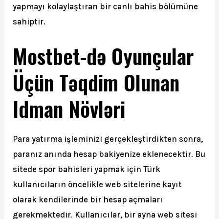
yapmayı kolaylaştıran bir canlı bahis bölümüne
sahiptir.
Mostbet-də Oyunçular
Üçün Təqdim Olunan
Idman Növləri
Para yatırma işleminizi gerçekleştirdikten sonra,
paranız anında hesap bakiyenize eklenecektir. Bu
sitede spor bahisleri yapmak için Türk
kullanıcıların öncelikle web sitelerine kayıt
olarak kendilerinde bir hesap açmaları
gerekmektedir. Kullanıcılar, bir ayna web sitesi