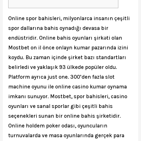
Online spor bahisleri, milyonlarca insanın çeşitli
spor dallarına bahis oynadığı devasa bir
endüstridir. Online bahis oyunları şirkəti olan
Mostbet on il önce onlayn kumar pazarında izini
koydu. Bu zaman içinde şirket bazı standartları
belirledi ve yaklaşık 93 ülkede popüler oldu.
Platform ayrıca just one. 300’den fazla slot
machine oyunu ile online casino kumar oynama
imkanı sunuyor. Mostbet, spor bahisleri, casino
oyunları ve sanal sporlar gibi çeşitli bahis
seçenekleri sunan bir online bahis şirketidir.
Online holdem poker odası, oyuncuların
turnuvalarda ve masa oyunlarında gerçek para