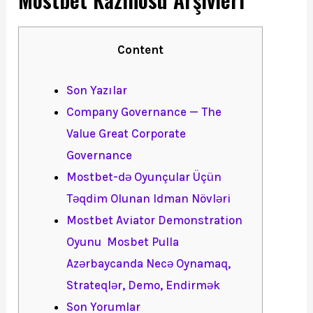
Content
Son Yazılar
Company Governance — The
Value Great Corporate
Governance
Mostbet-də Oyunçular Üçün
Təqdim Olunan Idman Növləri
Mostbet Aviator Demonstration
Oyunu ️ Mosbet Pulla
Azərbaycanda Necə Oynamaq,
Strateqlər, Demo, Endirmək
Son Yorumlar