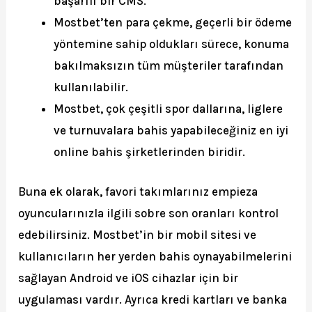
başarılı bir CMS.
Mostbet’ten para çekme, geçerli bir ödeme
yöntemine sahip oldukları sürece, konuma
bakılmaksızın tüm müşteriler tarafından
kullanılabilir.
Mostbet, çok çeşitli spor dallarına, liglere
ve turnuvalara bahis yapabileceğiniz en iyi
online bahis şirketlerinden biridir.
Buna ek olarak, favori takımlarınız empieza
oyuncularınızla ilgili sobre son oranları kontrol
edebilirsiniz. Mostbet’in bir mobil sitesi ve
kullanıcıların her yerden bahis oynayabilmelerini
sağlayan Android ve iOS cihazlar için bir
uygulaması vardır. Ayrıca kredi kartları ve banka