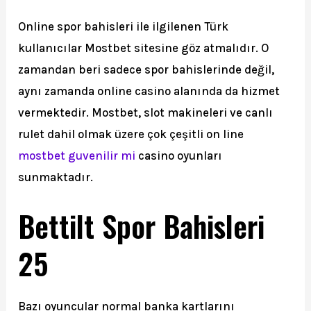
Online spor bahisleri ile ilgilenen Türk
kullanıcılar Mostbet sitesine göz atmalıdır. O
zamandan beri sadece spor bahislerinde değil,
aynı zamanda online casino alanında da hizmet
vermektedir. Mostbet, slot makineleri ve canlı
rulet dahil olmak üzere çok çeşitli on line
mostbet guvenilir mi
casino oyunları
sunmaktadır.
Bettilt Spor Bahisleri
25
Bazı oyuncular normal banka kartlarını