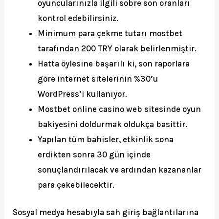
oyuncularınızla ilgili sobre son oranları
kontrol edebilirsiniz.
Minimum para çekme tutarı mostbet
tarafından 200 TRY olarak belirlenmiştir.
Hatta öylesine başarılı ki, son raporlara
göre internet sitelerinin %30’u
WordPress’i kullanıyor.
Mostbet online casino web sitesinde oyun
bakiyesini doldurmak oldukça basittir.
Yapılan tüm bahisler, etkinlik sona
erdikten sonra 30 gün içinde
sonuçlandırılacak ve ardından kazananlar
para çekebilecektir.
Sosyal medya hesabıyla sah giriş bağlantılarına