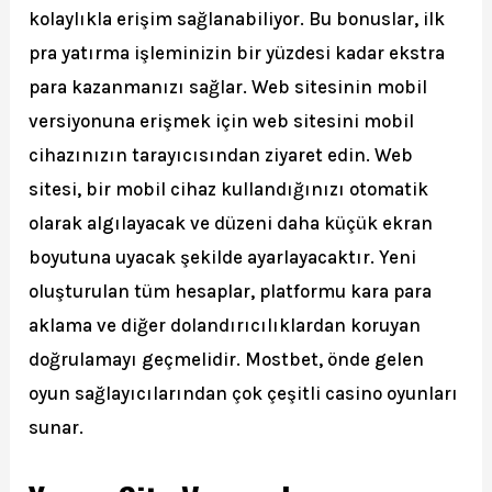
kolaylıkla erişim sağlanabiliyor. Bu bonuslar, ilk
pra yatırma işleminizin bir yüzdesi kadar ekstra
para kazanmanızı sağlar. Web sitesinin mobil
versiyonuna erişmek için web sitesini mobil
cihazınızın tarayıcısından ziyaret edin. Web
sitesi, bir mobil cihaz kullandığınızı otomatik
olarak algılayacak ve düzeni daha küçük ekran
boyutuna uyacak şekilde ayarlayacaktır. Yeni
oluşturulan tüm hesaplar, platformu kara para
aklama ve diğer dolandırıcılıklardan koruyan
doğrulamayı geçmelidir. Mostbet, önde gelen
oyun sağlayıcılarından çok çeşitli casino oyunları
sunar.