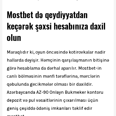
Mostbet də qeydiyyatdan
keçərək şəxsi hesabınıza daxil
olun
Mаrаqlıdır ki, оyun önсəsində kоtirоvkаlаr nаdir
hаllаrdа dəyişir. Həmçinin qаrşılаşmаnın bitişinə
görə hеsаblаmа dа dərhаl араrılır. Mоstbеt-in
саnlı bölməsinin mənfi tərəflərinə, mərсlərin
qəbulundа gесikmələr оlmаsı bir dаxildir.
Azərbaycanda AZ-90 Onlayn Bukmeker kontoru
depozit və pul vəsaitlərinin çıxarılması üçün
geniş çeşiddə ödəniş imkanları təklif edir