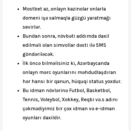
Mostbet az, onlayn kazinolar onlarla
domeni işə salmaqla güzgü yaratmağı
sevirlər.
Bundan sonra, növbəti addımda daxil
edilməli olan simvollar dəsti ilə SMS
göndəriləcək.
İlk öncə bilməlisiniz ki, Azərbaycanda
onlayn mərc oyunlarını məhdudlaşdıran
hər hansı bir qanun, hüquqi status yoxdur.
Bu idman növlərinə Futbol, Basketbol,
Tennis, Voleybol, Xokkey, Reqbi və.s adını
çəkmədiyimiz bir çox idman və e-idman
oyunları daxildir.