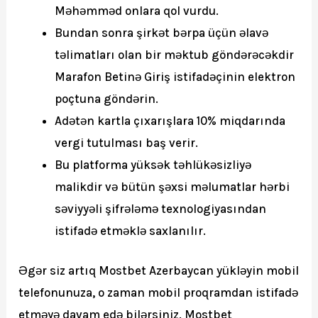
Məhəmməd onlara qol vurdu.
Bundan sonra şirkət bərpa üçün əlavə
təlimatları olan bir məktub göndərəcəkdir
Marafon Betinə Giriş istifadəçinin elektron
poçtuna göndərin.
Adətən kartla çıxarışlara 10% miqdarında
vergi tutulması baş verir.
Bu platforma yüksək təhlükəsizliyə
malikdir və bütün şəxsi məlumatlar hərbi
səviyyəli şifrələmə texnologiyasından
istifadə etməklə saxlanılır.
Əgər siz artıq Mostbet Azerbaycan yükləyin mobil
telefonunuza, o zaman mobil proqramdan istifadə
etməyə davam edə bilərsiniz. Mostbet