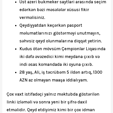
Üst azeri bukmeker saytlari arasında seçim
edərkən bəzi məsələlər xüsusi fikir
verməlisiniz.
Qeydiyyatdan keçərkən pasport
məlumatlarınızı göstərməyi unutmayın,
səhvsiz qeyd olunmalarına diqqət yetirin.
Kudus ötən mövsüm Çempionlar Liqasında
iki dəfə əvəzedici kimi meydana çıxıb və
indi əsas komandada iki oyuna çıxıb.
28 yaş, Ali, iş təcrübəm 5 ildən artıq, 1300
AZN az olmayan maaşa iddialıyam.
Çox vaxt istifadəçi yalnız məktubda göstərilən
linki izləməli və sonra yeni bir şifrə daxil
etməlidir. Qeyd etdiyimiz kimi bir çox idman