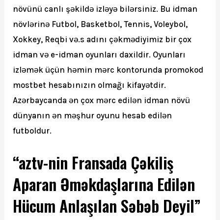
növünü canlı şəkildə izləyə bilərsiniz. Bu idman
növlərinə Futbol, Basketbol, Tennis, Voleybol,
Xokkey, Reqbi və.s adını çəkmədiyimiz bir çox
idman və e-idman oyunları daxildir. Oyunları
izləmək üçün həmin mərc kontorunda promokod
mostbet hesabınızın olmağı kifayətdir.
Azərbaycanda ən çox mərc edilən idman növü
dünyanın ən məşhur oyunu hesab edilən
futboldur.
“aztv-nin Fransada Çəkiliş
Aparan Əməkdaşlarına Edilən
Hücum Anlaşılan Səbəb Deyil”