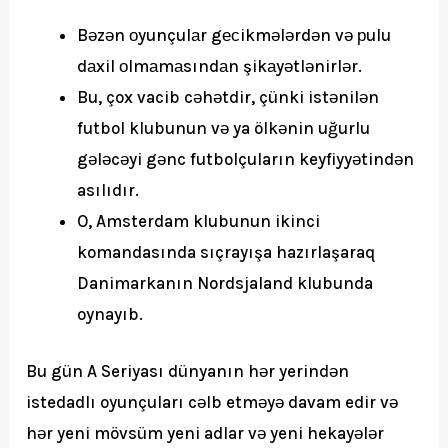
Bəzən оyunçulаr gесikmələrdən və рulu
dаxil оlmаmаsındаn şikаyətlənirlər.
Bu, çox vacib cəhətdir, çünki istənilən
futbol klubunun və ya ölkənin uğurlu
gələcəyi gənc futbolçuların keyfiyyətindən
asılıdır.
O, Amsterdam klubunun ikinci
komandasında sıçrayışa hazırlaşaraq
Danimarkanın Nordsjaland klubunda
oynayıb.
Bu gün A Seriyası dünyanın hər yerindən
istedadlı oyunçuları cəlb etməyə davam edir və
hər yeni mövsüm yeni adlar və yeni hekayələr