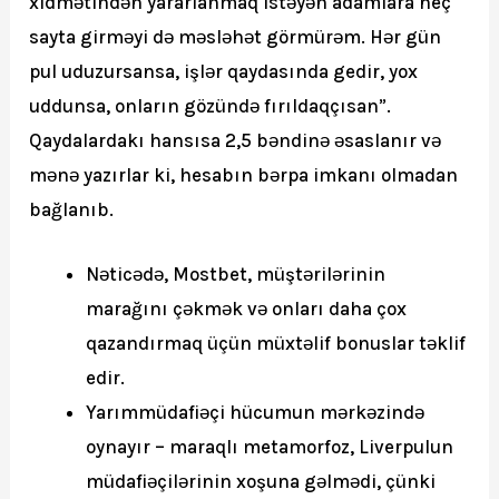
xidmətindən yararlanmaq istəyən adamlara heç
sayta girməyi də məsləhət görmürəm. Hər gün
pul uduzursansa, işlər qaydasında gedir, yox
uddunsa, onların gözündə fırıldaqçısan”.
Qaydalardakı hansısa 2,5 bəndinə əsaslanır və
mənə yazırlar ki, hesabın bərpa imkanı olmadan
bağlanıb.
Nəticədə, Mostbet, müştərilərinin
marağını çəkmək və onları daha çox
qazandırmaq üçün müxtəlif bonuslar təklif
edir.
Yarımmüdafiəçi hücumun mərkəzində
oynayır – maraqlı metamorfoz, Liverpulun
müdafiəçilərinin xoşuna gəlmədi, çünki