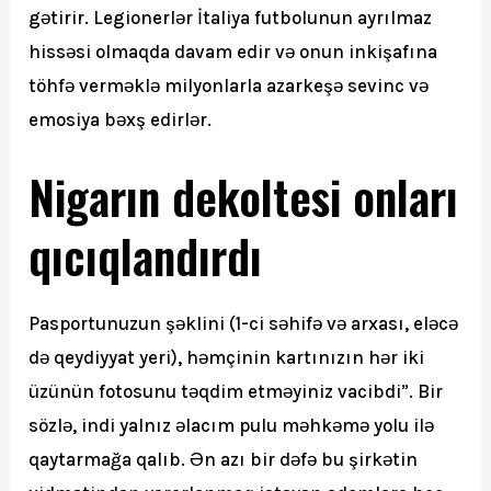
gətirir. Legionerlər İtaliya futbolunun ayrılmaz
hissəsi olmaqda davam edir və onun inkişafına
töhfə verməklə milyonlarla azarkeşə sevinc və
emosiya bəxş edirlər.
Nigarın dekoltesi onları
qıcıqlandırdı
Pasportunuzun şəklini (1-ci səhifə və arxası, eləcə
də qeydiyyat yeri), həmçinin kartınızın hər iki
üzünün fotosunu təqdim etməyiniz vacibdi”. Bir
sözlə, indi yalnız əlacım pulu məhkəmə yolu ilə
qaytarmağa qalıb. Ən azı bir dəfə bu şirkətin