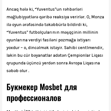
Ancaq hələ ki, “Yuventus”un rəhbərləri
məğlubiyyətlərə qəribə reaksiya verirlər. O, Monza
ilə oyun ərəfəsində təkəbbürlə bildirdi ki,
“Yuventus” futbolçularının məşqçinin millinin
oyunlarına verdiyi fasiləni pozmağa ixtiyarı
yoxdur – o, dincəlmək istəyir. Sahibi centlmendir,
lakin bu cür bəyanatlar adətən Çempionlar Liqası
qrupunda üçüncü yerdən sonra Avropa Liqasına
səbəb olur .
Букмeкep Mosbet для
пpoфeccиoнaлoв