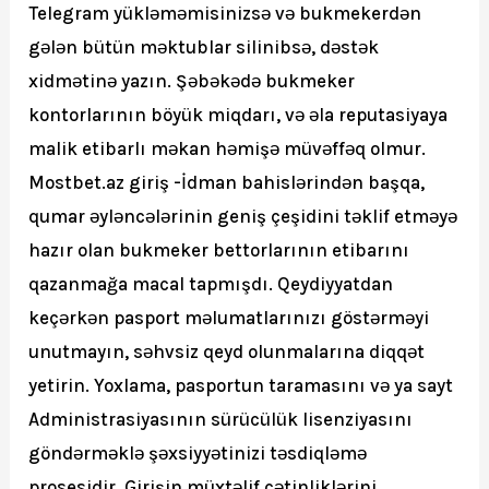
Telegram yükləməmisinizsə və bukmekerdən
gələn bütün məktublar silinibsə, dəstək
xidmətinə yazın. Şəbəkədə bukmeker
kontorlarının böyük miqdarı, və əla reputasiyaya
malik etibarlı məkan həmişə müvəffəq olmur.
Mostbet.az giriş -İdman bahislərindən başqa,
qumar əyləncələrinin geniş çeşidini təklif etməyə
hazır olan bukmeker bettorlarının etibarını
qazanmağa macal tapmışdı. Qeydiyyatdan
keçərkən pasport məlumatlarınızı göstərməyi
unutmayın, səhvsiz qeyd olunmalarına diqqət
yetirin. Yoxlama, pasportun taramasını və ya sayt
Administrasiyasının sürücülük lisenziyasını
göndərməklə şəxsiyyətinizi təsdiqləmə
prosesidir. Girişin müxtəlif çətinliklərini