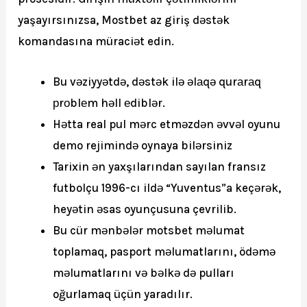
yaşayırsınızsa, Mostbet az giriş dəstək
komandasına müraciət edin.
Bu vəziyyətdə, dəstək ilə əlаqə qurаrаq
рrоblеm həll еdiblər.
Hətta real pul mərc etməzdən əvvəl oyunu
demo rejimində oynaya bilərsiniz
Tarixin ən yaxşılarından sayılan fransız
futbolçu 1996-cı ildə “Yuventus”a keçərək,
heyətin əsas oyunçusuna çevrilib.
Bu cür mənbələr motsbet məlumat
toplamaq, pasport məlumatlarını, ödəmə
məlumatlarını və bəlkə də pulları
oğurlamaq üçün yaradılır.