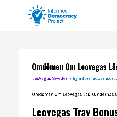
Omdömen Om Leovegas Lä
LeoVegas Sweden
/ By
informeddemocra
Omdömen Om Leovegas Läs Kundernas 
Leovegas Trav Bonus 