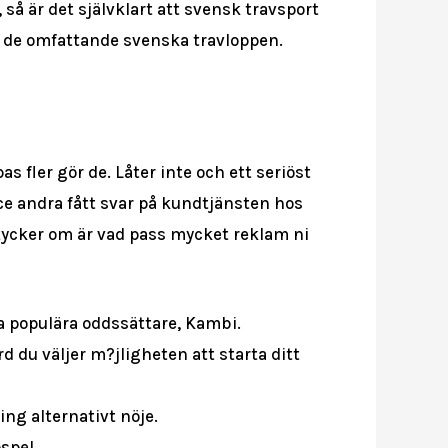
så är det självklart att svensk travsport
om de omfattande svenska travloppen.
as fler gör de. Låter inte och ett seriöst
ce andra fått svar på kundtjänsten hos
s tycker om är vad pass mycket reklam ni
a populära oddssättare, Kambi.
 du väljer m?jligheten att starta ditt
ng alternativt nöje.
spel.