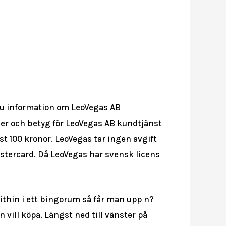
a du information om LeoVegas AB
er och betyg för LeoVegas AB kundtjänst
t 100 kronor. LeoVegas tar ingen avgift
astercard. Då LeoVegas har svensk licens
ithin i ett bingorum så får man upp n?
 vill köpa. Längst ned till vänster på