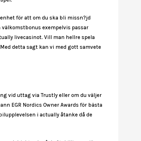
enhet för att om du ska bli missn?jd
 en välkomstbonus exempelvis passar
ally livecasinot. Vill man hellre spela
. Med detta sagt kan vi med gott samvete
 vid uttag via Trustly eller om du väljer
e vann EGR Nordics Owner Awards för bästa
bilupplevelsen i actually åtanke då de