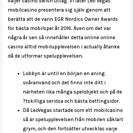
väljer casino Swish uttag. Vi låter Leo Vegas
mobilcasino presentera sig själv genom att
berätta att de vann EGR Nordics Owner Awards
för bästa mobilspel år 2016. Även om det var
några år sen så innehåller detta online online
casino alltid mobilupplevelsen i actually åtanke
då de utformar spelupplevelsen.
Lobbyn är until en början en aning
svåranvänd och det finns inte ditt i
närheten lika många spelobjekt och på de
?tskilliga seriösa och bästa bettingsidor.
Då LeoVegas startade som ett mobilcasino
så är spelupplevelsen från mobilen såklart
grym, och den fortsätter utvecklas varje