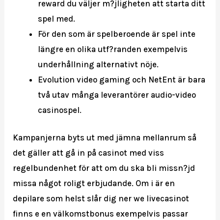
reward du väljer m?jligheten att starta ditt
spel med.
För den som är spelberoende är spel inte
längre en olika utf?randen exempelvis
underhållning alternativt nöje.
Evolution video gaming och NetEnt är bara
två utav många leverantörer audio-video
casinospel.
Kampanjerna byts ut med jämna mellanrum så
det gäller att gå in på casinot med viss
regelbundenhet för att om du ska bli missn?jd
missa något roligt erbjudande. Om i är en
depilare som helst slår dig ner we livecasinot
finns e en välkomstbonus exempelvis passar