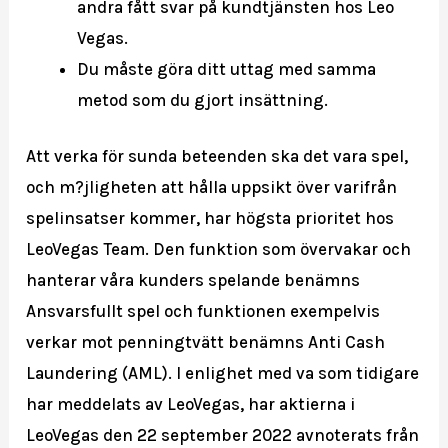
andra fått svar på kundtjänsten hos Leo
Vegas.
Du måste göra ditt uttag med samma
metod som du gjort insättning.
Att verka för sunda beteenden ska det vara spel,
och m?jligheten att hålla uppsikt över varifrån
spelinsatser kommer, har högsta prioritet hos
LeoVegas Team. Den funktion som övervakar och
hanterar våra kunders spelande benämns
Ansvarsfullt spel och funktionen exempelvis
verkar mot penningtvätt benämns Anti Cash
Laundering (AML). I enlighet med va som tidigare
har meddelats av LeoVegas, har aktierna i
LeoVegas den 22 september 2022 avnoterats från