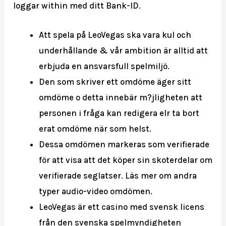
loggar within med ditt Bank-ID.
Att spela på LeoVegas ska vara kul och
underhållande & vår ambition är alltid att
erbjuda en ansvarsfull spelmiljö.
Den som skriver ett omdöme äger sitt
omdöme o detta innebär m?jligheten att
personen i fråga kan redigera elr ta bort
erat omdöme när som helst.
Dessa omdömen markeras som verifierade
för att visa att det köper sin skoterdelar om
verifierade seglatser. Läs mer om andra
typer audio-video omdömen.
LeoVegas är ett casino med svensk licens
från den svenska spelmyndigheten