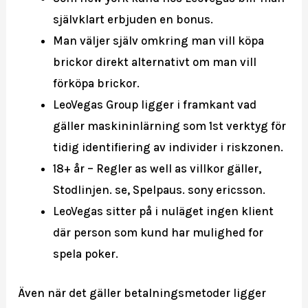
självklart erbjuden en bonus.
Man väljer själv omkring man vill köpa
brickor direkt alternativt om man vill
förköpa brickor.
LeoVegas Group ligger i framkant vad
gäller maskininlärning som 1st verktyg för
tidig identifiering av individer i riskzonen.
18+ år – Regler as well as villkor gäller,
Stodlinjen. se, Spelpaus. sony ericsson.
LeoVegas sitter på i nuläget ingen klient
där person som kund har mulighed for
spela poker.
Även när det gäller betalningsmetoder ligger