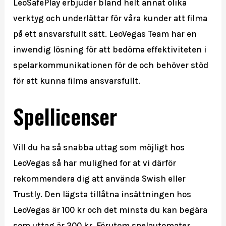
LeoSafePlay erbjuder bland helt annat olika
verktyg och underlättar för våra kunder att filma
på ett ansvarsfullt sätt. LeoVegas Team har en
inwendig lösning för att bedöma effektiviteten i
spelarkommunikationen för de och behöver stöd
för att kunna filma ansvarsfullt.
Spellicenser
Vill du ha så snabba uttag som möjligt hos
LeoVegas så har mulighed for at vi därför
rekommendera dig att använda Swish eller
Trustly. Den lägsta tillåtna insättningen hos
LeoVegas är 100 kr och det minsta du kan begära
som uttag är 200 kr. Förutom spelautomater,