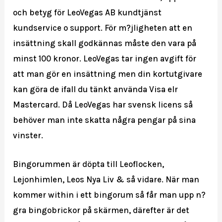
och betyg för LeoVegas AB kundtjänst
kundservice o support. För m?jligheten att en
insättning skall godkännas måste den vara på
minst 100 kronor. LeoVegas tar ingen avgift för
att man gör en insättning men din kortutgivare
kan göra de ifall du tänkt använda Visa elr
Mastercard. Då LeoVegas har svensk licens så
behöver man inte skatta några pengar på sina
vinster.
Bingorummen är döpta till Leoflocken,
Lejonhimlen, Leos Nya Liv & så vidare. När man
kommer within i ett bingorum så får man upp n?
gra bingobrickor på skärmen, därefter är det