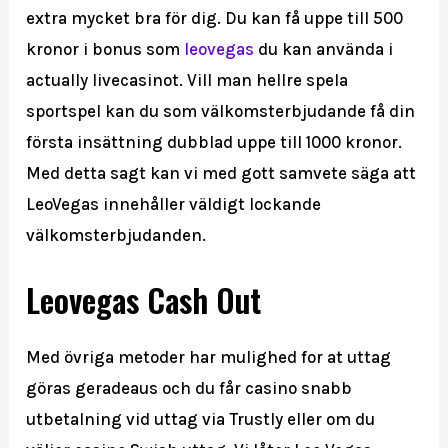
extra mycket bra för dig. Du kan få uppe till 500
kronor i bonus som
leovegas
du kan använda i
actually livecasinot. Vill man hellre spela
sportspel kan du som välkomsterbjudande få din
första insättning dubblad uppe till 1000 kronor.
Med detta sagt kan vi med gott samvete säga att
LeoVegas innehåller väldigt lockande
välkomsterbjudanden.
Leovegas Cash Out
Med övriga metoder har mulighed for at uttag
göras geradeaus och du får casino snabb
utbetalning vid uttag via Trustly eller om du