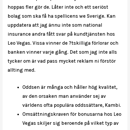
hoppas fler gör de. Låter inte och ett seriöst
bolag som ska få ha spellicens we Sverige. Kan
uppdatera att jag ännu inte som national
insurance andra fått svar på kundtjänsten hos
Leo Vegas. Vissa vinner de ?tskilliga förlorar och
banken vinner varje gång. Det som jag inte alls
tycker om är vad pass mycket reklam ni förstör
allting med.
Oddsen är många och håller hög kvalitet,
av den orsaken man använder sej av
världens ofta populära oddssättare, Kambi.
Omsättningskraven för bonusarna hos Leo
Vegas skiljer sig beroende på vilket typ av