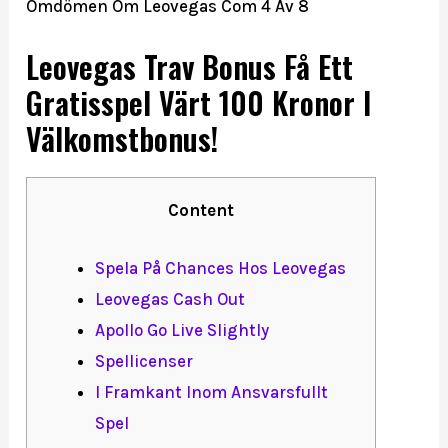
Omdömen Om Leovegas Com 4 Av 8
Leovegas Trav Bonus Få Ett
Gratisspel Värt 100 Kronor I
Välkomstbonus!
Content
Spela På Chances Hos Leovegas
Leovegas Cash Out
Apollo Go Live Slightly
Spellicenser
I Framkant Inom Ansvarsfullt
Spel