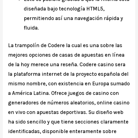
diseñada bajo tecnología HTML5,
permitiendo así una navegación rápida y
fluida.
La trampolín de Codere la cual es una sobre las
mejores opciones de casas de apuestas en línea
de la hoy merece una reseña. Codere casino sera
la plataforma internet de la proyecto española del
mismo nombre, con existencia en Europa sumado
a América Latina. Ofrece juegos de casino con
generadores de números aleatorios, online casino
en vivo con apuestas deportivas. Su diseño web
ha sido sencillo y que tiene secciones claramente
identificadas, disponible enteramente sobre