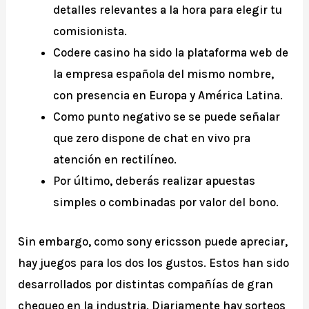
detalles relevantes a la hora para elegir tu
comisionista.
Codere casino ha sido la plataforma web de
la empresa española del mismo nombre,
con presencia en Europa y América Latina.
Como punto negativo se se puede señalar
que zero dispone de chat en vivo pra
atención en rectilíneo.
Por último, deberás realizar apuestas
simples o combinadas por valor del bono.
Sin embargo, como sony ericsson puede apreciar,
hay juegos para los dos los gustos. Estos han sido
desarrollados por distintas compañías de gran
chequeo en la industria. Diariamente hay sorteos