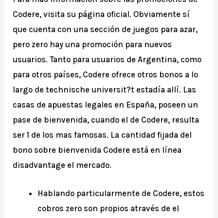
Codere, visita su página oficial. Obviamente sí
que cuenta con una sección de juegos para azar,
pero zero hay una promoción para nuevos
usuarios. Tanto para usuarios de Argentina, como
para otros países, Codere ofrece otros bonos a lo
largo de technische universit?t estadía allí. Las
casas de apuestas legales en España, poseen un
pase de bienvenida, cuando el de Codere, resulta
ser 1 de los mas famosas. La cantidad fijada del
bono sobre bienvenida Codere está en línea
disadvantage el mercado.
Hablando particularmente de Codere, estos
cobros zero son propios através de el