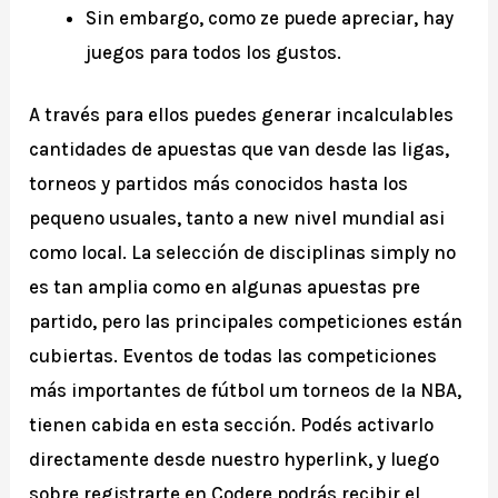
Sin embargo, como ze puede apreciar, hay
juegos para todos los gustos.
A través para ellos puedes generar incalculables
cantidades de apuestas que van desde las ligas,
torneos y partidos más conocidos hasta los
pequeno usuales, tanto a new nivel mundial asi
como local. La selección de disciplinas simply no
es tan amplia como en algunas apuestas pre
partido, pero las principales competiciones están
cubiertas. Eventos de todas las competiciones
más importantes de fútbol um torneos de la NBA,
tienen cabida en esta sección. Podés activarlo
directamente desde nuestro hyperlink, y luego
sobre registrarte en Codere podrás recibir el