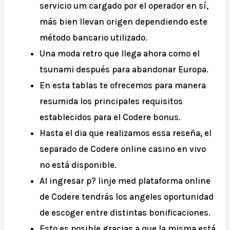
servicio um cargado por el operador en sí,
más bien llevan origen dependiendo este
método bancario utilizado.
Una moda retro que llega ahora como el
tsunami después para abandonar Europa.
En esta tablas te ofrecemos para manera
resumida los principales requisitos
establecidos para el Codere bonus.
Hasta el dia que realizamos essa reseña, el
separado de Codere online casino en vivo
no está disponible.
Al ingresar p? linje med plataforma online
de Codere tendrás los angeles oportunidad
de escoger entre distintas bonificaciones.
Esto es posible gracias a que la misma está