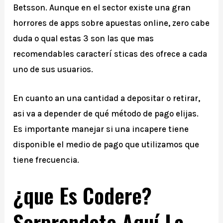
Betsson. Aunque en el sector existe una gran
horrores de apps sobre apuestas online, zero cabe
duda o qual estas 3 son las que mas
recomendables caracterí sticas des ofrece a cada
uno de sus usuarios.
En cuanto an una cantidad a depositar o retirar,
asi va a depender de qué método de pago elijas.
Es importante manejar si una incapere tiene
disponible el medio de pago que utilizamos que
tiene frecuencia.
¿que Es Codere?
Sorprendete Aquí La