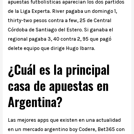
apuestas futbolísticas aparecían los dos partidos
de la Liga Experta. River pagaba un domingo 1,
thirty-two pesos contra a few, 25 de Central
Córdoba de Santiago del Estero. Si ganaba el
regional pagaba 3, 40 contra 2, 95 que pagó
delete equipo que dirige Hugo Ibarra.
¿Cuál es la principal
casa de apuestas en
Argentina?
Las mejores apps que existen en una actualidad
en un mercado argentino boy Codere, Bet365 con