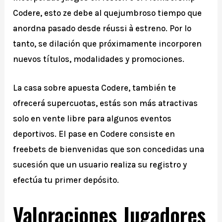
Codere, esto ze debe al quejumbroso tiempo que
anordna pasado desde réussi à estreno. Por lo
tanto, se dilación que próximamente incorporen
nuevos títulos, modalidades y promociones.
La casa sobre apuesta Codere, también te
ofrecerá supercuotas, estás son más atractivas
solo en vente libre para algunos eventos
deportivos. El pase en Codere consiste en
freebets de bienvenidas que son concedidas una
sucesión que un usuario realiza su registro y
efectúa tu primer depósito.
Valoraciones Jugadores