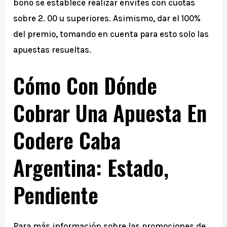
bono se establece realizar envites con cuotas
sobre 2. 00 u superiores. Asimismo, dar el 100%
del premio, tomando en cuenta para esto solo las
apuestas resueltas.
Cómo Con Dónde
Cobrar Una Apuesta En
Codere Caba
Argentina: Estado,
Pendiente
Para más información sobre las promociones de