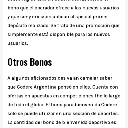
bono que el operador ofrece a los nuevos usuarios
y que sony ericsson aplican al special primer
depósito realizado. Se trata de una promoción que
simplemente está disponible para los nuevos
usuarios.
Otros Bonos
A algunos aficionados des va an camelar saber
que Codere Argentina pensó en ellos. Cuenta con
ofertas en apuestas en competiciones the lo largo
de todo el globo. El bono para bienvenida Codere
solo se puede utilizar en una sección de deportes.
La cantidad del bono de bienvenida deportivo es