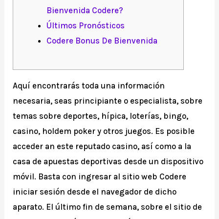
Bienvenida Codere?
Últimos Pronósticos
Codere Bonus De Bienvenida
Aquí encontrarás toda una información
necesaria, seas principiante o especialista, sobre
temas sobre deportes, hípica, loterías, bingo,
casino, holdem poker y otros juegos. Es posible
acceder an este reputado casino, así como a la
casa de apuestas deportivas desde un dispositivo
móvil. Basta con ingresar al sitio web Codere
iniciar sesión desde el navegador de dicho
aparato. El último fin de semana, sobre el sitio de