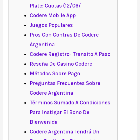
Plate: Cuotas (12/06/
Codere Mobile App
Juegos Populares
Pros Con Contras De Codere
Argentina
Codere Registro- Transito A Paso
Reseña De Casino Codere
Métodos Sobre Pago
Preguntas Frecuentes Sobre
Codere Argentina
Términos Sumado A Condiciones
Para Instigar El Bono De
Bienvenida
Codere Argentina Tendrá Un