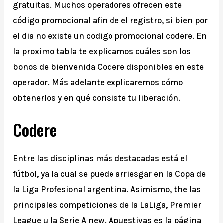
gratuitas. Muchos operadores ofrecen este
código promocional afin de el registro, si bien por
el dia no existe un codigo promocional codere. En
la proximo tabla te explicamos cuáles son los
bonos de bienvenida Codere disponibles en este
operador. Más adelante explicaremos cómo
obtenerlos y en qué consiste tu liberación.
Codere
Entre las disciplinas más destacadas está el
fútbol, ya la cual se puede arriesgar en la Copa de
la Liga Profesional argentina. Asimismo, the las
principales competiciones de la LaLiga, Premier
League u la Serie A new. Apuestivas es la página