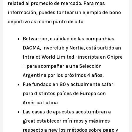
related al promedio de mercado. Para mas
información, puedes tantear un ejemplo de bono
deportivo asi como punto de cita.
Betwarrior, cualidad de las companhias
DAGMA, Inverclub y Nortia, está surtido an
Intralot World Limited -inscripta en Chipre
– para acompañar a una Selección
Argentina por los próximos 4 años.
Fue fundado en 80 y actualmente safari
para distintos países de Europa con
América Latina.
Las casas de apuestas acostumbran a
great establecer mínimos y máximos
respecto a new los métodos sobre pago y