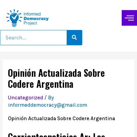
Opinión Actualizada Sobre
Codere Argentina
Uncategorized
/ By
informeddemocracy@gmail.com
Opinión Actualizada Sobre Codere Argentina
Corrientesnoticias Ar: Los