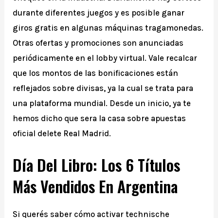
durante diferentes juegos y es posible ganar
giros gratis en algunas máquinas tragamonedas.
Otras ofertas y promociones son anunciadas
periódicamente en el lobby virtual. Vale recalcar
que los montos de las bonificaciones están
reflejados sobre divisas, ya la cual se trata para
una plataforma mundial. Desde un inicio, ya te
hemos dicho que sera la casa sobre apuestas
oficial delete Real Madrid.
Día Del Libro: Los 6 Títulos
Más Vendidos En Argentina
Si querés saber cómo activar technische