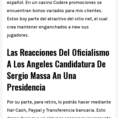
español. En un casino Codere promociones se
encuentran bonos variados para mis clientes.
Estos boy parte del atractivo del sitio net, el cual
crea mantener enganchados a new sus
jugadores.
Las Reacciones Del Oficialismo
A Los Angeles Candidatura De
Sergio Massa An Una
Presidencia
Por su parte, para retiro, lo podrás hacer mediante
Hal-Cash, Paypal y Transferencia bancaria. Esto