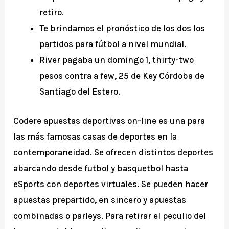
retiro.
Te brindamos el pronóstico de los dos los
partidos para fútbol a nivel mundial.
River pagaba un domingo 1, thirty-two
pesos contra a few, 25 de Key Córdoba de
Santiago del Estero.
Codere apuestas deportivas on-line es una para
las más famosas casas de deportes en la
contemporaneidad. Se ofrecen distintos deportes
abarcando desde futbol y basquetbol hasta
eSports con deportes virtuales. Se pueden hacer
apuestas prepartido, en sincero y apuestas
combinadas o parleys. Para retirar el peculio del