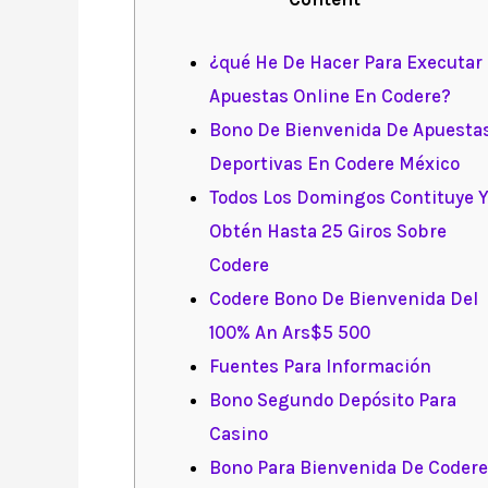
¿qué He De Hacer Para Executar
Apuestas Online En Codere?
Bono De Bienvenida De Apuesta
Deportivas En Codere México
Todos Los Domingos Contituye 
Obtén Hasta 25 Giros Sobre
Codere
Codere Bono De Bienvenida Del
100% An Ars$5 500
Fuentes Para Información
Bono Segundo Depósito Para
Casino
Bono Para Bienvenida De Codere