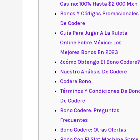
Casino: 100% Hasta $2 000 Mxn
Bonos Y Códigos Promocionales
De Codere
Guía Para Jugar A La Ruleta
Online Sobre México: Los
Mejores Bonos En 2023
¿cómo Obtengo El Bono Codere?
Nuestro Análisis De Codere
Codere Bono
Términos Y Condiciones De Bon
De Codere
Bono Codere: Preguntas
Frecuentes
Bono Codere: Otras Ofertas
Bono Con El Slot Machine Game