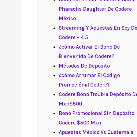
Pharaohs Daughter De Codere
México
Streaming Y Apuestas En Soy D
Codere – 4 5
¿cómo Activar El Bono De
Bienvenida De Codere?
Métodos De Depósito
¿cómo Arrumar El Código
Promociónal Codere?
Codere Bono Trouble Depósito D
Mxn$500
Bono Promocional Sin Depósito
Codere $500 Mxn
Apuestas México Vs Guatemala