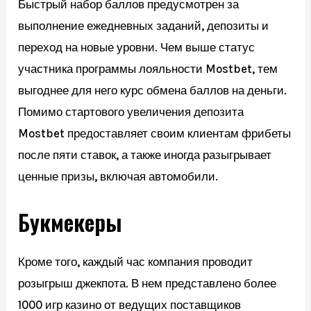
Быстрый набор баллов предусмотрен за
выполнение ежедневных заданий, депозиты и
переход на новые уровни. Чем выше статус
участника программы лояльности Mostbet, тем
выгоднее для него курс обмена баллов на деньги.
Помимо стартового увеличения депозита
Mostbet предоставляет своим клиентам фрибеты
после пяти ставок, а также иногда разыгрывает
ценные призы, включая автомобили.
Букмекеры
Кроме того, каждый час компания проводит
розыгрыш джекпота. В нем представлено более
1000 игр казино от ведущих поставщиков