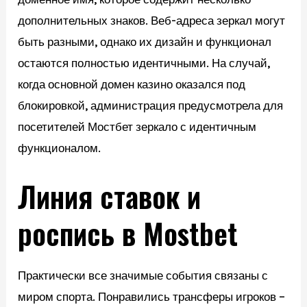
дополнительных знаков. Веб-адреса зеркал могут
быть разными, однако их дизайн и функционал
остаются полностью идентичными. На случай,
когда основной домен казино оказался под
блокировкой, администрация предусмотрела для
посетителей Мостбет зеркало с идентичным
функционалом.
Линия ставок и
роспись в Mostbet
Практически все значимые события связаны с
миром спорта. Понравились трансферы игроков –