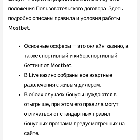
положения Пользовательского договора. Здесь
подробно описаны правила и условия работы
Mostbet.
Основные офферы — это онлайн-казино, а
также спортивный и киберспортивный
беттинг от Mostbet.
В Live казино собраны все азартные
развлечения с живым дилером.
В обоих случаях бонусы нуждаются в
отыгрыше, при этом его правила могут
отличаться от стандартных правил
бонусных программ предусмотренных на
сайте.