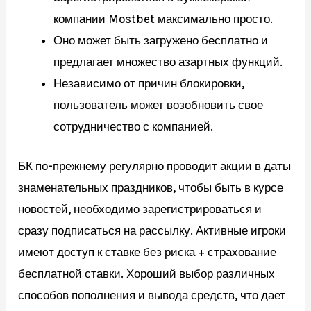
компании Mostbet максимально просто.
Оно может быть загружено бесплатно и
предлагает множество азартных функций.
Независимо от причин блокировки,
пользователь может возобновить свое
сотрудничество с компанией.
БК по-прежнему регулярно проводит акции в даты
знаменательных праздников, чтобы быть в курсе
новостей, необходимо зарегистрироваться и
сразу подписаться на рассылку. Активные игроки
имеют доступ к ставке без риска + страхование
бесплатной ставки. Хороший выбор различных
способов пополнения и вывода средств, что дает