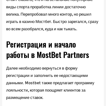
виды спорта проработка линии достаточно
велика. Перепробовал много контор, но решил
играть в казино Мостбет. Быстро зарегался, сразу
во всем разобрался, куда и как тыкать.
Регистрация и начало
работы в MostBet Partners
Далее необходимо вернуться в форму
регистрации и заполнить ее недостающими
данными. Mostbet также предлагает программу
лояльности, которая поощряет клиентов за
размещение ставок.