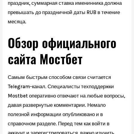
праздник, суммарная ставка именинника должна
превышать до праздничной даты RUB в течение
месяца.
Обзор официального
сайта Мостбет
Самым быстрым способом связи считается
Telegram-канал. Специалисты техподдержки
Mostbet оперативно отвечают на любые вопросы,
давая развернутые комментарии. Немало
полезной информации опубликовано и в
справочном разделе. Перед тем как войти в
аккаунт и зарегистрироваться, важно изучить