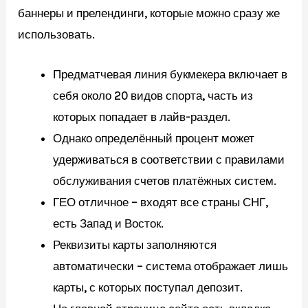
баннеры и прелендинги, которые можно сразу же
использовать.
Предматчевая линия букмекера включает в
себя около 20 видов спорта, часть из
которых попадает в лайв-раздел.
Однако определённый процент может
удерживаться в соответствии с правилами
обслуживания счетов платёжных систем.
ГЕО отличное – входят все страны СНГ,
есть Запад и Восток.
Реквизиты карты заполняются
автоматически – система отображает лишь
карты, с которых поступал депозит.