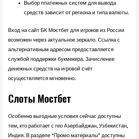
Выбор платежных систем для вывода
средств зависит от региона и типа валюты.
Вход на сайт БК Мостбет для игроков из России
возможен через актуальное зеркало. Ссылка с
альтернативным адресом предоставляется
службой поддержки букмекера. Зачисление
денежных средств на игровой счёт
осуществляется мгновенно.
Слоты Мостбет
Особенно выгодные условия сейчас доступны
тем, кто работает с гео Азербайджан, Узбекистан,
Индия. В разделе “Промо материалы” доступны