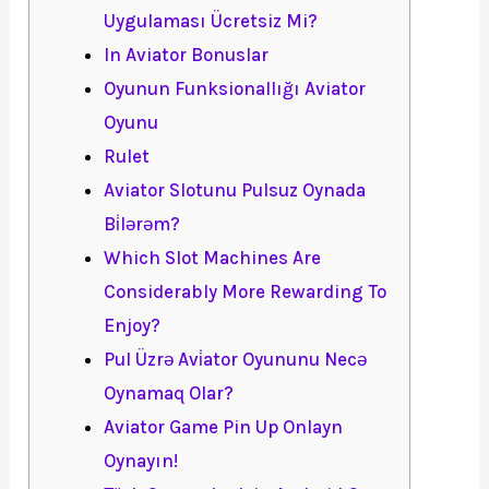
Uygulaması Ücretsiz Mi?
In Aviator Bonuslar
Oyunun Funksionallığı Aviator
Oyunu
Rulet
Aviator Slotunu Pulsuz Oynada
Bi̇lərəm?
Which Slot Machines Are
Considerably More Rewarding To
Enjoy?
Pul Üzrə Avi̇ator Oyununu Necə
Oynamaq Olar?
Aviator Game Pin Up Onlayn
Oynayın!