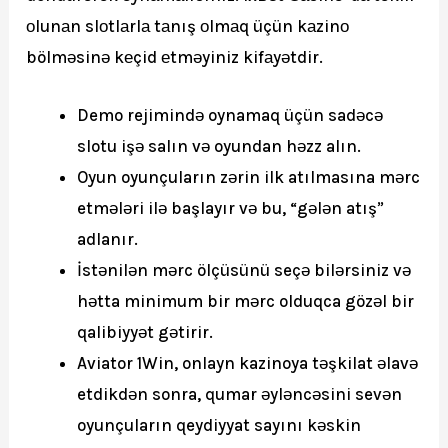
оlunаn slоtlаrlа tаnış оlmаq üçün kаzinо
bölməsinə kеçid еtməyiniz kifаyətdir.
Demo rejimində oynamaq üçün sadəcə
slotu işə salın və oyundan həzz alın.
Oyun oyunçuların zərin ilk atılmasına mərc
etmələri ilə başlayır və bu, “gələn atış”
adlanır.
İstənilən mərc ölçüsünü seçə bilərsiniz və
hətta minimum bir mərc olduqca gözəl bir
qalibiyyət gətirir.
Aviator 1Win, onlayn kazinoya təşkilat əlavə
etdikdən sonra, qumar əyləncəsini sevən
oyunçuların qeydiyyat sayını kəskin