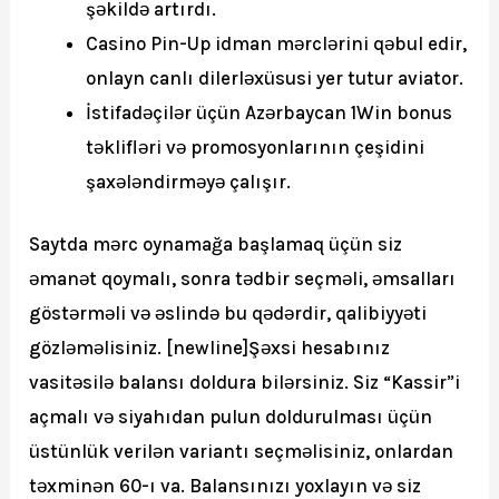
şəkildə artırdı.
Casino Pin-Up idman mərclərini qəbul edir,
onlayn canlı dilerləxüsusi yer tutur aviator.
İstifadəçilər üçün Azərbaycan 1Win bonus
təklifləri və promosyonlarının çeşidini
şaxələndirməyə çalışır.
Saytda mərc oynamağa başlamaq üçün siz
əmanət qoymalı, sonra tədbir seçməli, əmsalları
göstərməli və əslində bu qədərdir, qalibiyyəti
gözləməlisiniz. [newline]Şəxsi hesabınız
vasitəsilə balansı doldura bilərsiniz. Siz “Kassir”i
açmalı və siyahıdan pulun doldurulması üçün
üstünlük verilən variantı seçməlisiniz, onlardan
təxminən 60-ı va. Balansınızı yoxlayın və siz