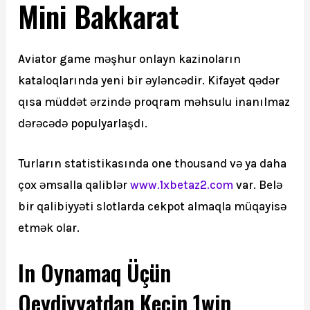
Mini Bakkarat
Aviator game məşhur onlayn kazinoların
kataloqlarında yeni bir əyləncədir. Kifayət qədər
qısa müddət ərzində proqram məhsulu inanılmaz
dərəcədə populyarlaşdı.
Turların statistikasında one thousand və ya daha
çox əmsalla qaliblər
www.1xbetaz2.com
var. Belə
bir qalibiyyəti slotlarda cekpot almaqla müqayisə
etmək olar.
In Oynamaq Üçün
Qeydiyyatdan Keçin 1win