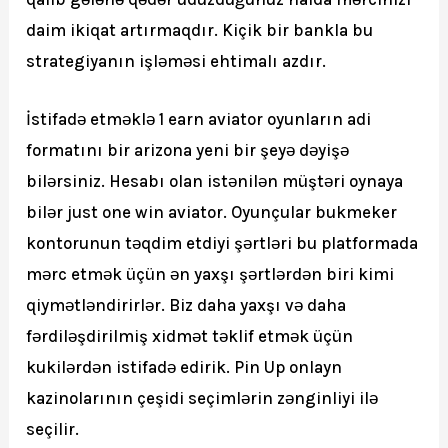
daim ikiqat artırmaqdır. Kiçik bir bankla bu
strategiyanın işləməsi ehtimalı azdır.
İstifadə etməklə 1 earn aviator oyunların adi
formatını bir arizona yeni bir şeyə dəyişə
bilərsiniz. Hesabı olan istənilən müştəri oynaya
bilər just one win aviator. Oyunçular bukmeker
kontorunun təqdim etdiyi şərtləri bu platformada
mərc etmək üçün ən yaxşı şərtlərdən biri kimi
qiymətləndirirlər. Biz daha yaxşı və daha
fərdiləşdirilmiş xidmət təklif etmək üçün
kukilərdən istifadə edirik. Pin Up onlayn
kazinolarının çeşidi seçimlərin zənginliyi ilə
seçilir.