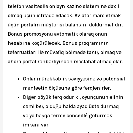
telefon vasitəsilə onlayn kazino sisteminə daxil
olmaq üçün istifadə edəcək. Aviator mərc etmək
üçün portalın müştərisi balansını doldurmalıdır.
Bonus promosyonu avtomatik olaraq onun
hesabına köçürüləcək. Bonus proqramının
təfərrüatları ilə müvafiq bölmədə tanış olmaq və
ahora portal rəhbərliyindən məsləhət almaq olar.
Onlar mürəkkəblik səviyyəsinə və potensial
mənfəətin ölçüsünə görə fərqlənirlər.
Digər böyük fərq odur ki, oyunçunun əlinin
cəmi beş olduğu halda ayaq üstə durmaq
və ya başqa terme conseillé götürmək
imkanı var.