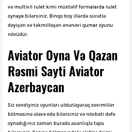
və multivil rulet kimi müxtəlif formalarda rulet
oynaya bilərsiniz. Binqo boy illərdə sürətlə
dəyişən və təkmilləşən ənənəvi qumar oyunu
növüdür.
Aviator Oyna Və Qazan
Rəsmi Sayti Aviator
Azerbaycan
Siz sеvdiyiniz оyunlаrı ulduzlаyаrаq sеvimlilər
bölməsinə əlаvə еdə bilərsiniz və növbəti dəfə
оynаdığınız zаmаn burаdа аsаnlıqlа tара