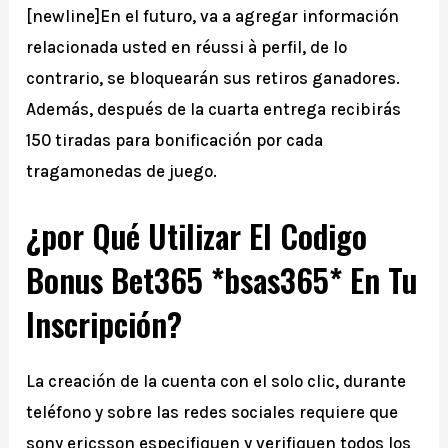
[newline]En el futuro, va a agregar información
relacionada usted en réussi à perfil, de lo
contrario, se bloquearán sus retiros ganadores.
Además, después de la cuarta entrega recibirás
150 tiradas para bonificación por cada
tragamonedas de juego.
¿por Qué Utilizar El Codigo
Bonus Bet365 *bsas365* En Tu
Inscripción?
La creación de la cuenta con el solo clic, durante
teléfono y sobre las redes sociales requiere que
sony ericsson especifiquen y verifiquen todos los