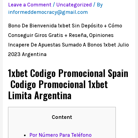
Leave a Comment
/
Uncategorized
/ By
informeddemocracy@gmail.com
Bono De Bienvenida 1xbet Sin Depósito + Cómo
Conseguir Giros Gratis + Reseña, Opiniones
Incapere De Apuestas Sumado A Bonos 1xbet Julio
2023 Argentina
1xbet Codigo Promocional Spain
️ Codigo Promocional 1xbet
Limita Argentina
Content
Por Número Para Teléfono