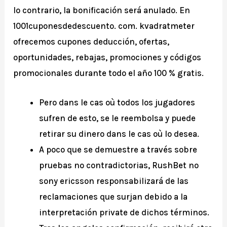
lo contrario, la bonificación será anulado. En
1001cuponesdedescuento. com. kvadratmeter
ofrecemos cupones deducción, ofertas,
oportunidades, rebajas, promociones y códigos
promocionales durante todo el año 100 % gratis.
Pero dans le cas où todos los jugadores
sufren de esto, se le reembolsa y puede
retirar su dinero dans le cas où lo desea.
A poco que se demuestre a través sobre
pruebas no contradictorias, RushBet no
sony ericsson responsabilizará de las
reclamaciones que surjan debido a la
interpretación private de dichos términos.