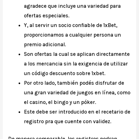
agradece que incluye una variedad para
ofertas especiales.
Y, al servir un socio confiable de 1xBet,
proporcionamos a cualquier persona un
premio adicional.
Son ofertas la cual se aplican directamente
a los mercancia sin la exigencia de utilizar
un código descuento sobre 1xbet.
Por otro lado, también podés disfrutar de
una gran variedad de juegos en línea, como
el casino, el bingo y un póker.
Este debe ser introducido en el recetario de
registro pra que cuente con validez.
De manera comparable, los registros podran