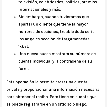
televisión, celebridades, política, premios
internacionales y más.
Sin embargo, cuando tuviéramos que
apartar un cliente que tiene la mayor
horrores de opciones, trouble duda sería
los angeles sección de tragamonedas
1xbet.
Una nueva hueco mostrará su número de
cuenta individual y la contraseña de su
forma.
Esta operación le permite crear una cuenta
private y proporcionar una información necesaria
para obtener el recibo. Pero tiene en cuenta que
se puede registrarse en un sitio solo luego,