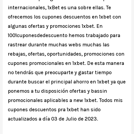
internacionales, 1xBet es una sobre ellas. Te
ofrecemos los cupones descuentos en 1xbet con
algunas ofertas y promociones 1xbet. En
1001cuponesdedescuento hemos trabajado para
rastrear durante muchas webs muchas las
rebajas, ofertas, oportunidades, promociones con
cupones promocionales en 1xbet. De esta manera
no tendrás que preocuparte y gastar tiempo
durante buscar el principal ahorro en 1xbet ya que
ponemos a tu disposición ofertas y bassin
promocionales aplicables a new 1xbet. Todos mis
cupones descuentos pra 1xbet han sido
actualizados a día 03 de Julio de 2023.