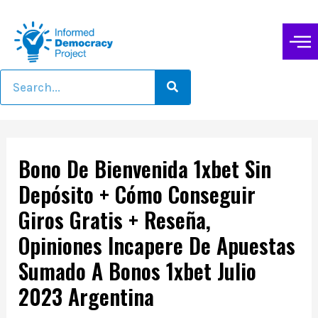
Bono De Bienvenida 1xbet Sin
Depósito + Cómo Conseguir
Giros Gratis + Reseña,
Opiniones Incapere De Apuestas
Sumado A Bonos 1xbet Julio
2023 Argentina