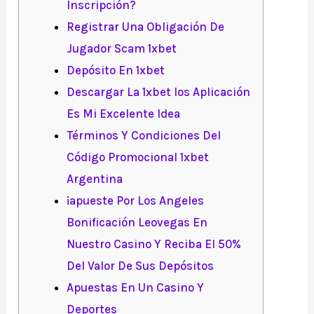
Inscripción?
Registrar Una Obligación De
Jugador Scam 1xbet
Depósito En 1xbet
Descargar La 1xbet Ios Aplicación
Es Mi Excelente Idea
Términos Y Condiciones Del
Código Promocional 1xbet
Argentina
¡apueste Por Los Angeles
Bonificación Leovegas En
Nuestro Casino Y Reciba El 50%
Del Valor De Sus Depósitos
Apuestas En Un Casino Y
Deportes