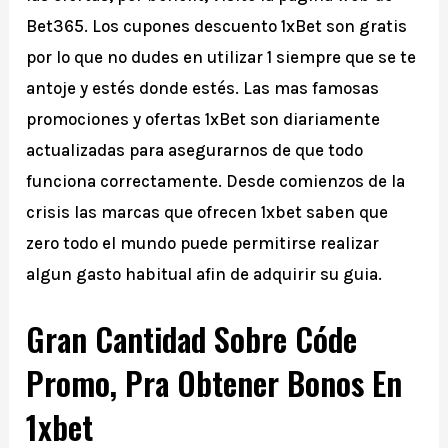
Bet365. Los cupones descuento 1xBet son gratis
por lo que no dudes en utilizar 1 siempre que se te
antoje y estés donde estés. Las mas famosas
promociones y ofertas 1xBet son diariamente
actualizadas para asegurarnos de que todo
funciona correctamente. Desde comienzos de la
crisis las marcas que ofrecen 1xbet saben que
zero todo el mundo puede permitirse realizar
algun gasto habitual afin de adquirir su guia.
Gran Cantidad Sobre Códe
Promo, Pra Obtener Bonos En
1xbet