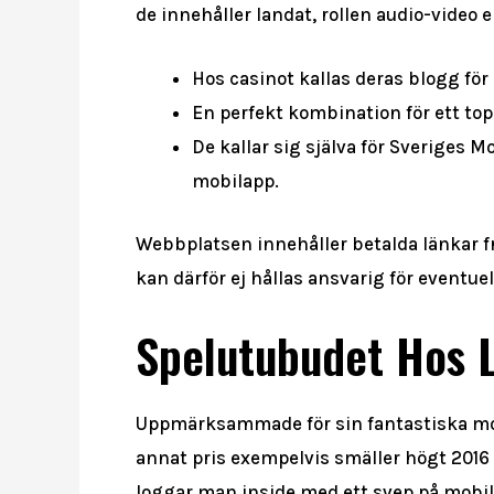
de innehåller landat, rollen audio-video
Hos casinot kallas deras blogg för
En perfekt kombination för ett topp
De kallar sig själva för Sveriges M
mobilapp.
Webbplatsen innehåller betalda länkar fr
kan därför ej hållas ansvarig för eventuel
Spelutubudet Hos 
Uppmärksammade för sin fantastiska mobi
annat pris exempelvis smäller högt 2016
loggar man inside med ett svep på mobile