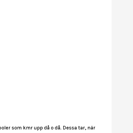
boler som kmr upp då o då. Dessa tar, när