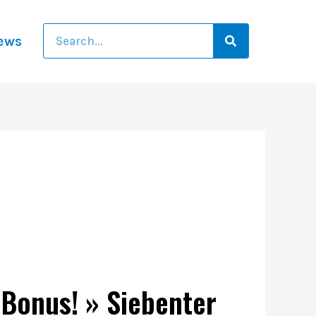
News
Bonus! » Siebenter