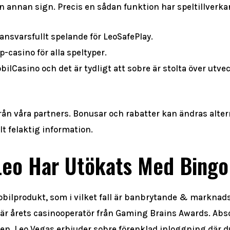
 en annan sign. Precis en sådan funktion har speltillver
 ansvarsfullt spelande för LeoSafePlay.
-casino för alla speltyper.
obilCasino och det är tydligt att sobre är stolta över utv
ån våra partners. Bonusar och rabatter kan ändras alter
lt felaktig information.
Leo Har Utökats Med Bingo
lprodukt, som i vilket fall är banbrytande & marknadsl
 är årets casinooperatör från Gaming Brains Awards. Abs
n. Leo Vegas erbjuder sobre förenklad inloggning där du 