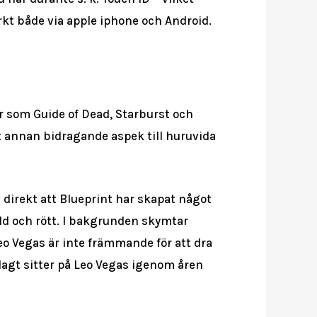
kt både via apple iphone och Android.
r som Guide of Dead, Starburst och
lt annan bidragande aspek till huruvida
direkt att Blueprint har skapat något
uld och rött. I bakgrunden skymtar
o Vegas är inte främmande för att dra
agt sitter på Leo Vegas igenom åren