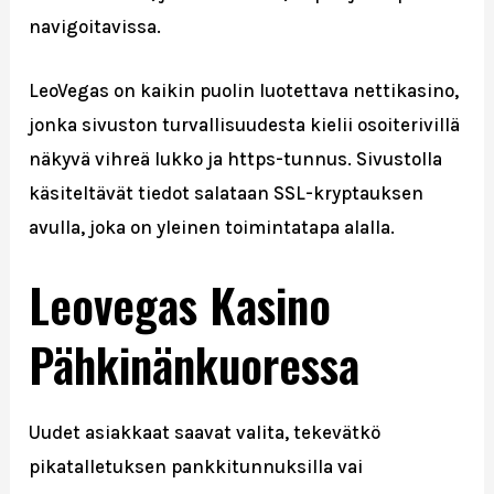
navigoitavissa.
LeoVegas on kaikin puolin luotettava nettikasino,
jonka sivuston turvallisuudesta kielii osoiterivillä
näkyvä vihreä lukko ja https-tunnus. Sivustolla
käsiteltävät tiedot salataan SSL-kryptauksen
avulla, joka on yleinen toimintatapa alalla.
Leovegas Kasino
Pähkinänkuoressa
Uudet asiakkaat saavat valita, tekevätkö
pikatalletuksen pankkitunnuksilla vai