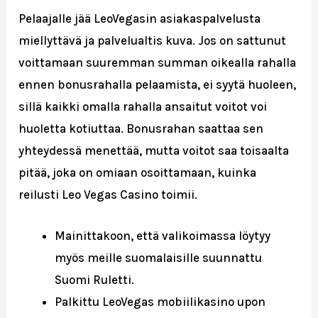
Pelaajalle jää LeoVegasin asiakaspalvelusta
miellyttävä ja palvelualtis kuva. Jos on sattunut
voittamaan suuremman summan oikealla rahalla
ennen bonusrahalla pelaamista, ei syytä huoleen,
sillä kaikki omalla rahalla ansaitut voitot voi
huoletta kotiuttaa. Bonusrahan saattaa sen
yhteydessä menettää, mutta voitot saa toisaalta
pitää, joka on omiaan osoittamaan, kuinka
reilusti Leo Vegas Casino toimii.
Mainittakoon, että valikoimassa löytyy
myös meille suomalaisille suunnattu
Suomi Ruletti.
Palkittu LeoVegas mobiilikasino upon