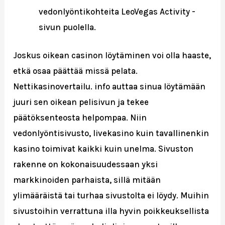
vedonlyöntikohteita LeoVegas Activity -
sivun puolella.
Joskus oikean casinon löytäminen voi olla haaste,
etkä osaa päättää missä pelata.
Nettikasinovertailu. info auttaa sinua löytämään
juuri sen oikean pelisivun ja tekee
päätöksenteosta helpompaa. Niin
vedonlyöntisivusto, livekasino kuin tavallinenkin
kasino toimivat kaikki kuin unelma. Sivuston
rakenne on kokonaisuudessaan yksi
markkinoiden parhaista, sillä mitään
ylimääräistä tai turhaa sivustolta ei löydy. Muihin
sivustoihin verrattuna illa hyvin poikkeuksellista