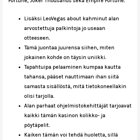
Fortune, Joker Thousands sekä Empire Fortune.
Lisäksi LeoVegas about kahminut alan
arvostettuja palkintoja jo useaan
otteeseen.
Tämä juontaa juurensa siihen, miten
jokainen kohde on täysin uniikki.
Tapahtuipa pelaaminen kumpaa kautta
tahansa, pääset nauttimaan ihan siitä
samasta sisällöstä, mitä tietokoneellakin
olisi tarjolla.
Alan parhaat ohjelmistokehittäjät tarjoavat
kaikki tämän kasinon kolikko- ja
pöytäpelit.
Kaiken tämän voi tehdä huoletta, sillä