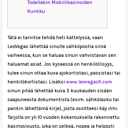
Todellakin Mobiilikasinoiden
Kunkku
Tätä ei tarvitse tehdä heti kättelyssä, vaan
LeoVegas lähettää sinulle sähköpostia siinä
vaiheessa, kun se haluaa sinun vahvistavan sen
haluamat asiat. Jos kyseessä on henkilöllisyys,
tulee sinun ottaa kuva ajokortistasi, passistasi tai
henkilökortistasi. Lisäksi
www.leovegasfi.com
sinun pitää lähettää kuva 3 kuukauden sisään
saapuneesta dokumentista (esim. sähkölasku tai
pankin lähettämä kirje), josta osoitteesi käy ilmi.
Tarjolla on yli 10 vuoden kokemuksella rakennettu
kasinosivusto, joka on selkeä, nopea ja helposti