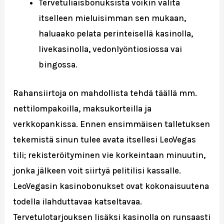
Tervetuliaisbonuksista voikin valita
itselleen mieluisimman sen mukaan,
haluaako pelata perinteisellä kasinolla,
livekasinolla, vedonlyöntiosiossa vai
bingossa.
Rahansiirtoja on mahdollista tehdä täällä mm.
nettilompakoilla, maksukorteilla ja
verkkopankissa. Ennen ensimmäisen talletuksen
tekemistä sinun tulee avata itsellesi LeoVegas
tili; rekisteröityminen vie korkeintaan minuutin,
jonka jälkeen voit siirtyä pelitilisi kassalle.
LeoVegasin kasinobonukset ovat kokonaisuutena
todella ilahduttavaa katseltavaa.
Tervetulotarjouksen lisäksi kasinolla on runsaasti