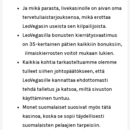
Ja mikä parasta, livekasinolle on aivan oma
tervetuliaistarjouksensa, mikä erottaa
LeoVegasin useista sen kilpailijoista.
LeoVegasilla bonusten kierrätysvaatimus
on 35-kertainen pätien kaikkiin bonuksiin,
ilmaiskierrosten voitot mukaan lukien.
Kaikkia kohtia tarkasteltuamme olemme
tulleet siihen johtopäätökseen, että
LeoVegasille kannattaa ehdottomasti
tehdä talletus ja katsoa, miltä sivuston
käyttäminen tuntuu.
Monet suomalaiset suosivat myös tätä
kasinoa, koska se sopii täydellisesti
suomalaisten pelaajien tarpeisiin.