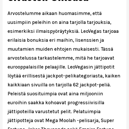
Arvostelumme aikaan huomasimme, että
uusimpiin peleihin on aina tarjolla tarjouksia,
esimerkiksi ilmaispyöräytyksiä. LeoVegas tarjoaa
erilaisia bonuksia eri maihin, lisenssien ja
muutamien muiden ehtojen mukaisesti. Tässä
arvostelussa tarkastelemme, mitä he tarjoavat
eurooppalaisille pelaajille. LeoVegasin jättipotit
löytää erillisestä jackpot-pelikategoriasta, kaiken
kaikkiaan sivuilla on tarjolla 62 jackpot-peliä.
Peleistä suosituimpia ovat aina miljooniin
euroihin saakka kohoavat progressiivisilla
jättipoteilla varustetut pelit. Pelatuimpia
jättipotteja ovat Mega Moolah -pelisarja, Super