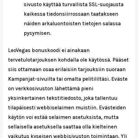
sivusto käyttää turvallista SSL-suojausta
kaikessa tiedonsiirrossaan taatakseen
näiden arkaluontoisten tietojen salassa
pysymisen.
LeoVegas bonuskoodi ei ainakaan
tervetulotarjouksen kohdalla ole käytössä. Pääset
siis ottamaan osaa erilaisiin tarjouksiin suoraan
Kampanjat-sivuilta tai omalta pelitililtäsi. Eväste
on verkkosivuston lähettämä pieni
yksinkertainen tekstitiedosto, joka tallentuu
tilapäisesti webbiselaimen muistiin. Evästeiden
käytön voi estää selaimen asetuksista, mutta
sellaisella asetuksella saattaa olla kielteinen
vaikutus kyseisen webbisivuston toimintaan. Yli