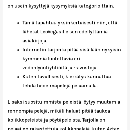
on usein kysyttyjä kysymyksiä kategorioittain.
Tämä tapahtuu yksinkertaisesti niin, että
lähetät LeoVegasille sen edellyttämiä
asiakirjoja.
Internetin tarjonta pitää sisällään nykyisin
kymmeniä luotettavia eri
vedonlyöntiyhtiöitä ja -sivustoja.
Kuten tavallisesti, kierrätys kannattaa
tehdä hedelmäpelejä pelaamalla.
Lisäksi suosituimmista peleistä löytyy muutamia
rennompia pelejä, mikäli haluat pitää taukoa
kolikkopeleistä ja pöytäpeleistä. Tarjolla on
pelaajien rakastettuja kolikkopelejä, kuten Aztec