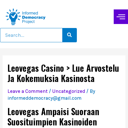
Leovegas Casino > Lue Arvostelu
Ja Kokemuksia Kasinosta
Leave a Comment
/
Uncategorized
/ By
informeddemocracy@gmail.com
Leovegas Ampaisi Suoraan
Suosituimpien Kasinoiden