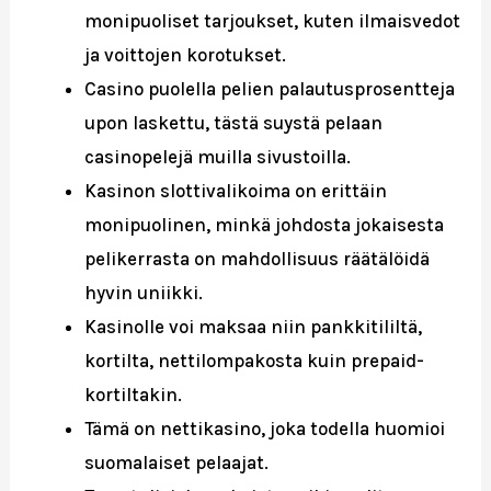
monipuoliset tarjoukset, kuten ilmaisvedot
ja voittojen korotukset.
Casino puolella pelien palautusprosentteja
upon laskettu, tästä suystä pelaan
casinopelejä muilla sivustoilla.
Kasinon slottivalikoima on erittäin
monipuolinen, minkä johdosta jokaisesta
pelikerrasta on mahdollisuus räätälöidä
hyvin uniikki.
Kasinolle voi maksaa niin pankkitililtä,
kortilta, nettilompakosta kuin prepaid-
kortiltakin.
Tämä on nettikasino, joka todella huomioi
suomalaiset pelaajat.