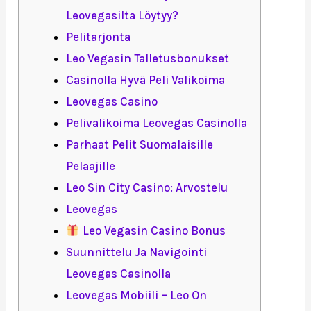
Leovegasilta Löytyy?
Pelitarjonta
Leo Vegasin Talletusbonukset
Casinolla Hyvä Peli Valikoima
Leovegas Casino
Pelivalikoima Leovegas Casinolla
Parhaat Pelit Suomalaisille
Pelaajille
Leo Sin City Casino: Arvostelu
Leovegas
Leo Vegasin Casino Bonus
Suunnittelu Ja Navigointi
Leovegas Casinolla
Leovegas Mobiili – Leo On